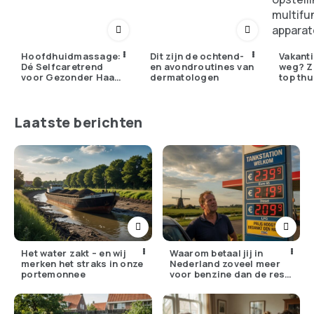
Hoofdhuidmassage:
Dit zijn de ochtend-
Vakanti
Dé Selfcaretrend
en avondroutines van
weg? Zo
voor Gezonder Haar
dermatologen
top th
en Minder Stress
Laatste berichten
Het water zakt – en wij
Waarom betaal jij in
merken het straks in onze
Nederland zoveel meer
portemonnee
voor benzine dan de rest
van Europa?