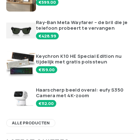
€
599.00
Ray-Ban Meta Wayfarer – de bril die je
telefoon probeert te vervangen
€
428.99
Keychron K10 HE Special Edition nu
tijdelijk met gratis polssteun
€
159.00
Haarscherp beeld overal: eufy S350
Camera met 4K-zoom
€
112.00
ALLE PRODUCTEN