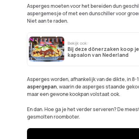
Asperges moeten voor het bereiden dun geschil
aspergemesje of met een dunschiller voor groe
Niet aan te raden.
Bekijk ook:
Bij deze dönerzaken koop je
kapsalon van Nederland
Asperges worden, afhankelijk van de dikte, in 8-
aspergepan
, waarin de asperges staande geko
maar een gewone kookpan volstaat ook.
En dan. Hoe ga je het verder serveren? De meest
gesmolten roomboter.