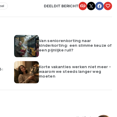
DEEL DIT BERICHT
sel
Van seniorenkorting naar
kinderkorting: een slimme keuze of
een pijnlijke ruil?
Korte vakanties werken niet meer –
6:
waarom we steeds langer weg
moeten