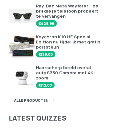
Ray-Ban Meta Wayfarer – de
bril die je telefoon probeert
te vervangen
€
428.99
Keychron K10 HE Special
Edition nu tijdelijk met gratis
polssteun
€
159.00
Haarscherp beeld overal:
eufy S350 Camera met 4K-
zoom
€
112.00
ALLE PRODUCTEN
LATEST QUIZZES