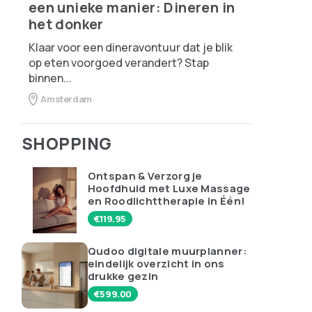
een unieke manier: Dineren in
het donker
Klaar voor een dineravontuur dat je blik
op eten voorgoed verandert? Stap
binnen...
Amsterdam
SHOPPING
Ontspan & Verzorg je
Hoofdhuid met Luxe Massage
en Roodlichttherapie in Één!
€
119.95
Qudoo digitale muurplanner:
eindelijk overzicht in ons
drukke gezin
€
599.00