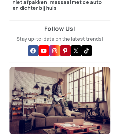
niet afpakken: massaal met de auto
en dichter bij huis
Follow Us!
Stay up-to-date on the latest trends!