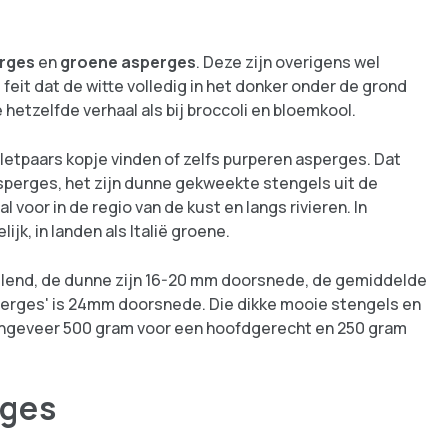
erges
en
groene asperges
. Deze zijn overigens wel
t feit dat de witte volledig in het donker onder de grond
hetzelfde verhaal als bij broccoli en bloemkool.
letpaars kopje vinden of zelfs purperen asperges. Dat
asperges, het zijn dunne gekweekte stengels uit de
l voor in de regio van de kust en langs rivieren. In
jk, in landen als Italië groene.
illend, de dunne zijn 16-20 mm doorsnede, de gemiddelde
perges' is 24mm doorsnede. Die dikke mooie stengels en
bt ongeveer 500 gram voor een hoofdgerecht en 250 gram
rges