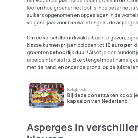
het volgende jaar. Na de oogst groeit in de zom
loof en hoe groener het loof is, hoe beter het i
suikers opgenomen en opgeslagen in de wortels.
volgend jaar voor nieuwe stengels: de asperges
Om de verschillen in kwaliteit aan te geven, zij
klasse kunnen prijzen oplopen tot
10 euro per ki
groenten
behoorlijk duur
! Alsof je een bundel
arbeidsintensief is. Elke stengel moet namelijk
met de hand, en onder de grond, op de juiste l
Bekijk ook:
Bij deze dönerzaken koop je
kapsalon van Nederland
Asperges in verschill