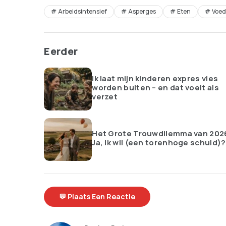
Arbeidsintensief
Asperges
Eten
Voed
Eerder
Ik laat mijn kinderen expres vies
worden buiten – en dat voelt als
verzet
Het Grote Trouwdilemma van 202
Ja, ik wil (een torenhoge schuld)?
💬 Plaats Een Reactie