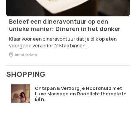
Beleef een dineravontuur op een
unieke manier: Dineren in het donker
Klaar voor een dineravontuur dat je blik op eten
voorgoed verandert? Stap binnen...
Amsterdam
SHOPPING
Ontspan & Verzorg je Hoofdhuid met
Luxe Massage en Roodlichttherapie in
Één!
€
119.95
Qudoo digitale muurplanner: eindelijk
overzicht in ons drukke gezin