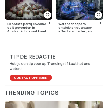
Grootste partij cocaïne
Wetenschappers
ooit gevonden in
ontdekken quantum-
Australië: hoeveel komt
effect dat batterijen
er eigenlijk Nederland
overbodig zou kunnen
binnen?
maken
TIP DE REDACTIE
Heb je een tip voor op Trending.nl? Laat het ons
weten!
CONTACT OPNEMEN
TRENDING TOPICS