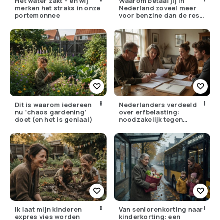
Het water zakt – en wij
Waarom betaal jij in
merken het straks in onze
Nederland zoveel meer
portemonnee
voor benzine dan de rest
van Europa?
Dit is waarom iedereen
Nederlanders verdeeld
nu ‘chaos gardening’
over erfbelasting:
doet (en het is geniaal)
noodzakelijk tegen
ongelijkheid of oneerlijk?
Ik laat mijn kinderen
Van seniorenkorting naar
expres vies worden
kinderkorting: een