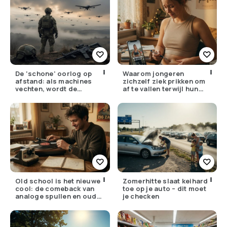
De ‘schone’ oorlog op
Waarom jongeren
afstand: als machines
zichzelf ziek prikken om
vechten, wordt de
af te vallen terwijl hun
drempel om te doden
ouders de huisarts
lager
bellen
Old school is het nieuwe
Zomerhitte slaat keihard
cool: de comeback van
toe op je auto – dit moet
analoge spullen en oude
je checken
gewoontes