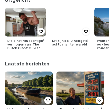
Dit is het reusachtige
Dit zijn de 10 hoogste
Waarom
vermogen van ‘The
achtbanen ter wereld
ook leu
Dutch Giant’ Olivier
kouder
Richters
Laatste berichten