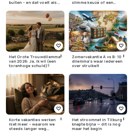
buiten – en dat voelt als
slimme keuze of een
verzet
pijnlijke ruil?
Het Grote Trouwdilemma
Zomervakantie A vs B: 10
van 2026: Ja, ik wil (een
dilemma’s waar iedereen
torenhoge schuld)?
over struikelt
Korte vakanties werken
Het stroomnet in Tilburg
niet meer – waarom we
knapte bijna — dit is nog
steeds langer weg
maar het begin