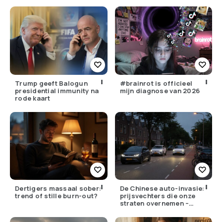
moeten
Trump geeft Balogun
#brainrot is officieel
presidential immunity na
mijn diagnose van 2026
rode kaart
Dertigers massaal sober:
De Chinese auto-invasie:
trend of stille burn-out?
prijsvechters die onze
straten overnemen –
maar hoe goed zijn ze
écht?