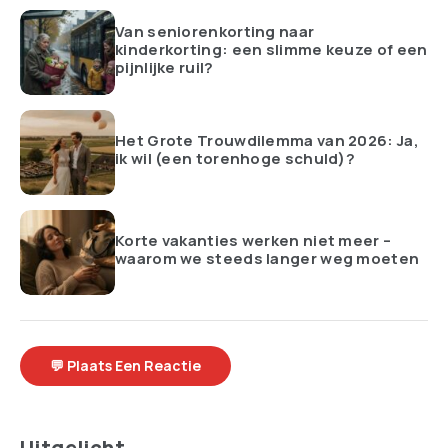
Van seniorenkorting naar
kinderkorting: een slimme keuze of een
pijnlijke ruil?
Het Grote Trouwdilemma van 2026: Ja,
ik wil (een torenhoge schuld)?
Korte vakanties werken niet meer –
waarom we steeds langer weg moeten
💬 Plaats Een Reactie
Uitgelicht