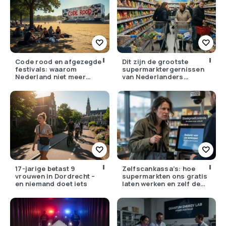
Code rood en afgezegde
Dit zijn de grootste
festivals: waarom
supermarktergernissen
Nederland niet meer
van Nederlanders
tegen zijn eigen weer kan
(herken jij ze?)
17-jarige betast 9
Zelfscankassa’s: hoe
vrouwen in Dordrecht –
supermarkten ons gratis
en niemand doet iets
laten werken en zelf de
winst opstrijken