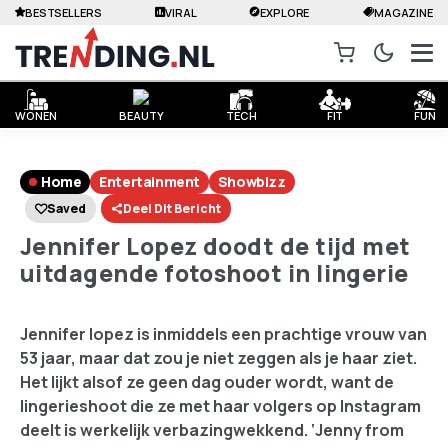
BESTSELLERS
VIRAL
EXPLORE
MAGAZINE
WONEN
BEAUTY
TECH
FIT
FUN
Home
Entertainment
Showbizz
Saved
Deel Dit Bericht
Jennifer Lopez doodt de tijd met
uitdagende fotoshoot in lingerie
Jennifer lopez is inmiddels een prachtige vrouw van
53 jaar, maar dat zou je niet zeggen als je haar ziet.
Het lijkt alsof ze geen dag ouder wordt, want de
lingerieshoot die ze met haar volgers op Instagram
deelt is werkelijk verbazingwekkend. ‘Jenny from