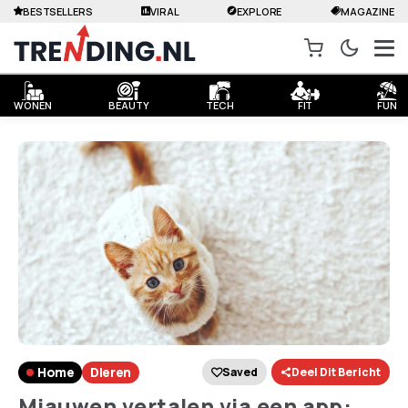
BESTSELLERS
VIRAL
EXPLORE
MAGAZINE
WONEN
BEAUTY
TECH
FIT
FUN
Home
Dieren
Saved
Deel Dit Bericht
Miauwen vertalen via een app: