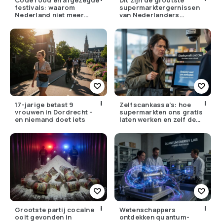
festivals: waarom
supermarktergernissen
Nederland niet meer
van Nederlanders
tegen zijn eigen weer kan
(herken jij ze?)
17-jarige betast 9
Zelfscankassa’s: hoe
vrouwen in Dordrecht –
supermarkten ons gratis
en niemand doet iets
laten werken en zelf de
winst opstrijken
Grootste partij cocaïne
Wetenschappers
ooit gevonden in
ontdekken quantum-