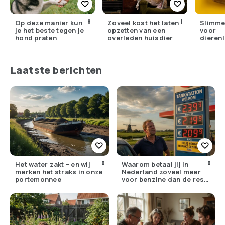
Op deze manier kun
Zoveel kost het laten
Slimme
je het beste tegen je
opzetten van een
voor
hond praten
overleden huisdier
dierenl
top gad
huisdie
Laatste berichten
Het water zakt – en wij
Waarom betaal jij in
merken het straks in onze
Nederland zoveel meer
portemonnee
voor benzine dan de rest
van Europa?