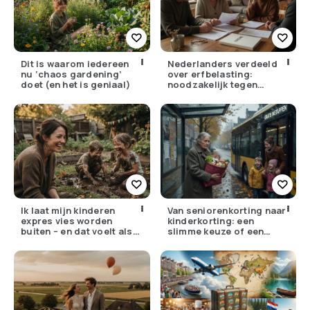
Dit is waarom iedereen
Nederlanders verdeeld
nu ‘chaos gardening’
over erfbelasting:
doet (en het is geniaal)
noodzakelijk tegen
ongelijkheid of oneerlijk?
Ik laat mijn kinderen
Van seniorenkorting naar
expres vies worden
kinderkorting: een
buiten – en dat voelt als
slimme keuze of een
verzet
pijnlijke ruil?