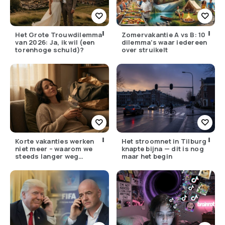
Het Grote Trouwdilemma
Zomervakantie A vs B: 10
van 2026: Ja, ik wil (een
dilemma’s waar iedereen
torenhoge schuld)?
over struikelt
Korte vakanties werken
Het stroomnet in Tilburg
niet meer – waarom we
knapte bijna — dit is nog
steeds langer weg
maar het begin
moeten