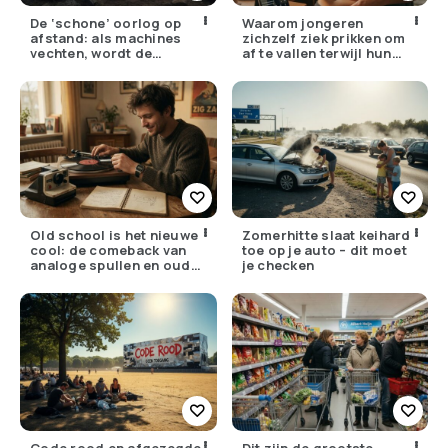
De ‘schone’ oorlog op
Waarom jongeren
afstand: als machines
zichzelf ziek prikken om
vechten, wordt de
af te vallen terwijl hun
drempel om te doden
ouders de huisarts
lager
bellen
Old school is het nieuwe
Zomerhitte slaat keihard
cool: de comeback van
toe op je auto – dit moet
analoge spullen en oude
je checken
gewoontes
Code rood en afgezegde
Dit zijn de grootste