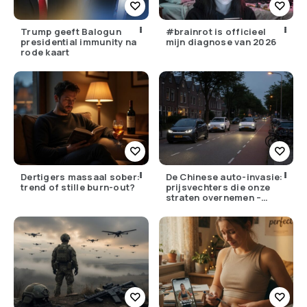
Trump geeft Balogun
#brainrot is officieel
presidential immunity na
mijn diagnose van 2026
rode kaart
Dertigers massaal sober:
De Chinese auto-invasie:
trend of stille burn-out?
prijsvechters die onze
straten overnemen –
maar hoe goed zijn ze
écht?