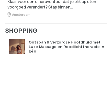
Klaar voor een dineravontuur dat je blik op eten
voorgoed verandert? Stap binnen...
Amsterdam
SHOPPING
Ontspan & Verzorg je Hoofdhuid met
Luxe Massage en Roodlichttherapie in
Één!
€
119.95
Qudoo digitale muurplanner: eindelijk
overzicht in ons drukke gezin
€
599.00
Ray-Ban Meta Wayfarer – de bril die je
telefoon probeert te vervangen
€
428.99