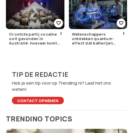
Grootste partij cocaïne
Wetenschappers
ooit gevonden in
ontdekken quantum-
Australië: hoeveel komt
effect dat batterijen
er eigenlijk Nederland
overbodig zou kunnen
binnen?
maken
TIP DE REDACTIE
Heb je een tip voor op Trending.nl? Laat het ons
weten!
CONTACT OPNEMEN
TRENDING TOPICS