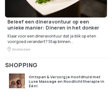
Beleef een dineravontuur op een
unieke manier: Dineren in het donker
Klaar voor een dineravontuur dat je blik op eten
voorgoed verandert? Stap binnen...
Amsterdam
SHOPPING
Ontspan & Verzorg je Hoofdhuid met
Luxe Massage en Roodlichttherapie in
Één!
€
119.95
Qudoo digitale muurplanner: eindelijk
overzicht in ons drukke gezin