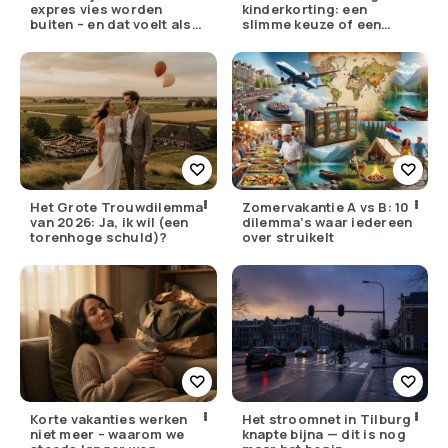
expres vies worden
kinderkorting: een
buiten – en dat voelt als
slimme keuze of een
verzet
pijnlijke ruil?
Het Grote Trouwdilemma
Zomervakantie A vs B: 10
van 2026: Ja, ik wil (een
dilemma’s waar iedereen
torenhoge schuld)?
over struikelt
Korte vakanties werken
Het stroomnet in Tilburg
niet meer – waarom we
knapte bijna — dit is nog