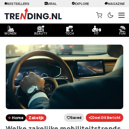
BESTSELLERS
VIRAL
EXPLORE
MAGAZINE
WONEN
BEAUTY
TECH
FIT
FUN
Home
Zakelijk
Saved
Deel Dit Bericht
Welke zakelijke mobiliteitstrends