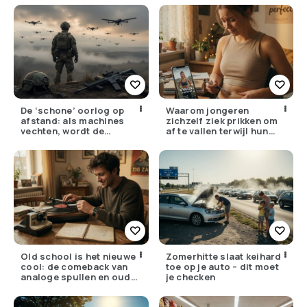
écht?
De ‘schone’ oorlog op
Waarom jongeren
afstand: als machines
zichzelf ziek prikken om
vechten, wordt de
af te vallen terwijl hun
drempel om te doden
ouders de huisarts
lager
bellen
Old school is het nieuwe
Zomerhitte slaat keihard
cool: de comeback van
toe op je auto – dit moet
analoge spullen en oude
je checken
gewoontes