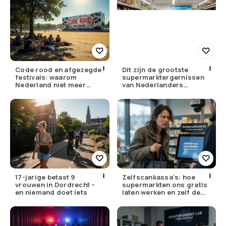
Code rood en afgezegde
Dit zijn de grootste
festivals: waarom
supermarktergernissen
Nederland niet meer
van Nederlanders
tegen zijn eigen weer kan
(herken jij ze?)
17-jarige betast 9
Zelfscankassa’s: hoe
vrouwen in Dordrecht –
supermarkten ons gratis
en niemand doet iets
laten werken en zelf de
winst opstrijken