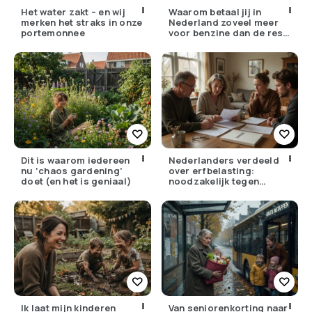
Het water zakt – en wij
Waarom betaal jij in
merken het straks in onze
Nederland zoveel meer
portemonnee
voor benzine dan de rest
van Europa?
Dit is waarom iedereen
Nederlanders verdeeld
nu ‘chaos gardening’
over erfbelasting:
doet (en het is geniaal)
noodzakelijk tegen
ongelijkheid of oneerlijk?
Ik laat mijn kinderen
Van seniorenkorting naar