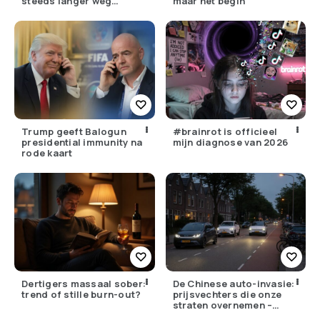
steeds langer weg
maar het begin
moeten
Trump geeft Balogun
#brainrot is officieel
presidential immunity na
mijn diagnose van 2026
rode kaart
Dertigers massaal sober:
De Chinese auto-invasie:
trend of stille burn-out?
prijsvechters die onze
straten overnemen –
maar hoe goed zijn ze