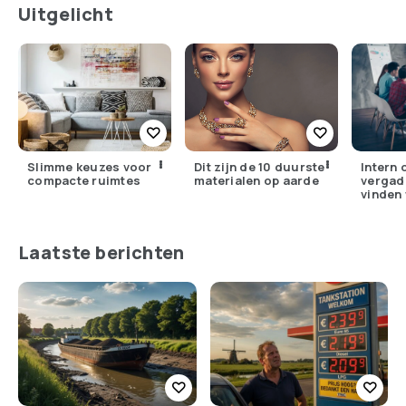
Uitgelicht
Slimme keuzes voor
Dit zijn de 10 duurste
Intern 
compacte ruimtes
materialen op aarde
vergad
vinden 
Nederl
Laatste berichten