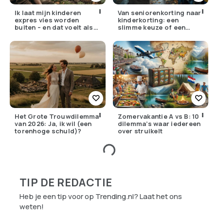
Ik laat mijn kinderen
Van seniorenkorting naar
expres vies worden
kinderkorting: een
buiten – en dat voelt als
slimme keuze of een
verzet
pijnlijke ruil?
Het Grote Trouwdilemma
Zomervakantie A vs B: 10
van 2026: Ja, ik wil (een
dilemma’s waar iedereen
torenhoge schuld)?
over struikelt
TIP DE REDACTIE
Heb je een tip voor op Trending.nl? Laat het ons
weten!