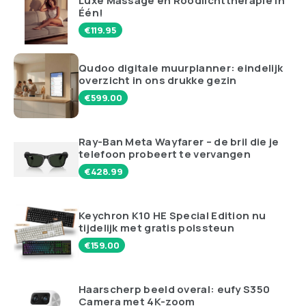
Luxe Massage en Roodlichttherapie in
Één!
€
119.95
Qudoo digitale muurplanner: eindelijk
overzicht in ons drukke gezin
€
599.00
Ray-Ban Meta Wayfarer – de bril die je
telefoon probeert te vervangen
€
428.99
Keychron K10 HE Special Edition nu
tijdelijk met gratis polssteun
€
159.00
Haarscherp beeld overal: eufy S350
Camera met 4K-zoom