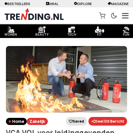
BESTSELLERS
VIRAL
EXPLORE
MAGAZINE
WONEN
BEAUTY
TECH
FIT
FUN
Home
Zakelijk
Saved
Deel Dit Bericht
VCA VOL voor leidinggevenden