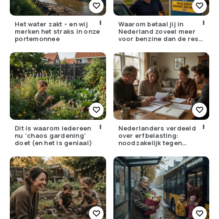
Het water zakt – en wij
Waarom betaal jij in
merken het straks in onze
Nederland zoveel meer
portemonnee
voor benzine dan de rest
van Europa?
Dit is waarom iedereen
Nederlanders verdeeld
nu ‘chaos gardening’
over erfbelasting:
doet (en het is geniaal)
noodzakelijk tegen
ongelijkheid of oneerlijk?