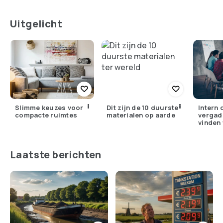
Uitgelicht
Slimme keuzes voor
Dit zijn de 10 duurste
Intern 
compacte ruimtes
materialen op aarde
vergad
vinden 
Nederl
Laatste berichten