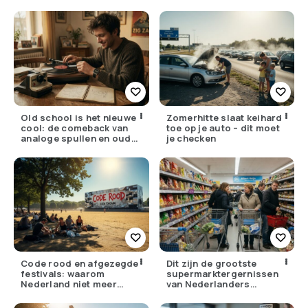
drempel om te doden
ouders de huisarts
lager
bellen
Old school is het nieuwe
Zomerhitte slaat keihard
cool: de comeback van
toe op je auto – dit moet
analoge spullen en oude
je checken
gewoontes
Code rood en afgezegde
Dit zijn de grootste
festivals: waarom
supermarktergernissen
Nederland niet meer
van Nederlanders
tegen zijn eigen weer kan
(herken jij ze?)