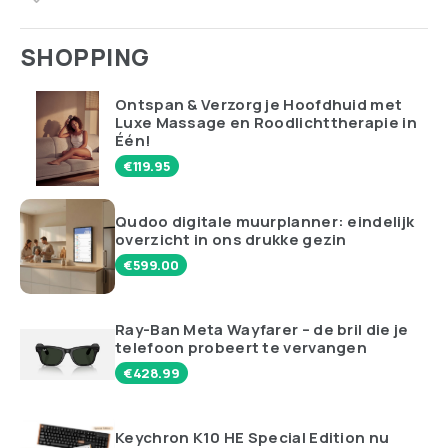
SHOPPING
Ontspan & Verzorg je Hoofdhuid met
Luxe Massage en Roodlichttherapie in
Één!
€
119.95
Qudoo digitale muurplanner: eindelijk
overzicht in ons drukke gezin
€
599.00
Ray-Ban Meta Wayfarer – de bril die je
telefoon probeert te vervangen
€
428.99
Keychron K10 HE Special Edition nu