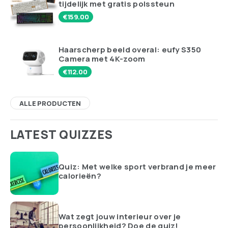
tijdelijk met gratis polssteun
€
159.00
Haarscherp beeld overal: eufy S350
Camera met 4K-zoom
€
112.00
ALLE PRODUCTEN
LATEST QUIZZES
Quiz: Met welke sport verbrand je meer
calorieën?
Wat zegt jouw interieur over je
persoonlijkheid? Doe de quiz!