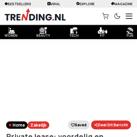
BESTSELLERS
VIRAL
EXPLORE
MAGAZINE
WONEN
BEAUTY
TECH
FIT
FUN
Home
Zakelijk
Saved
Deel Dit Bericht
Private lease: voordelig en