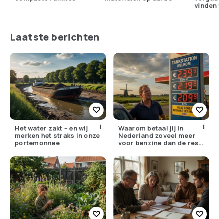
vinden 
Nederl
Laatste berichten
Het water zakt – en wij
Waarom betaal jij in
merken het straks in onze
Nederland zoveel meer
portemonnee
voor benzine dan de rest
van Europa?