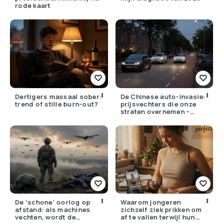
rode kaart
Dertigers massaal sober:
De Chinese auto-invasie:
trend of stille burn-out?
prijsvechters die onze
straten overnemen –
maar hoe goed zijn ze
écht?
De ‘schone’ oorlog op
Waarom jongeren
afstand: als machines
zichzelf ziek prikken om
vechten, wordt de
af te vallen terwijl hun