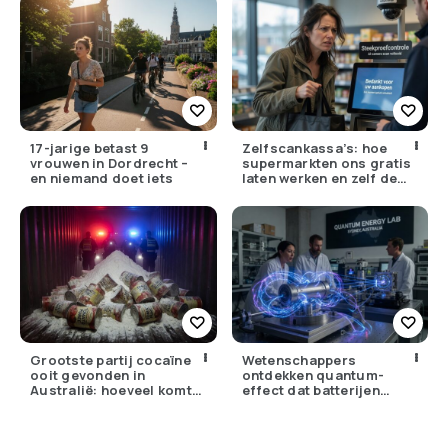
17-jarige betast 9
Zelfscankassa’s: hoe
vrouwen in Dordrecht –
supermarkten ons gratis
en niemand doet iets
laten werken en zelf de
winst opstrijken
Grootste partij cocaïne
Wetenschappers
ooit gevonden in
ontdekken quantum-
Australië: hoeveel komt
effect dat batterijen
er eigenlijk Nederland
overbodig zou kunnen
binnen?
maken