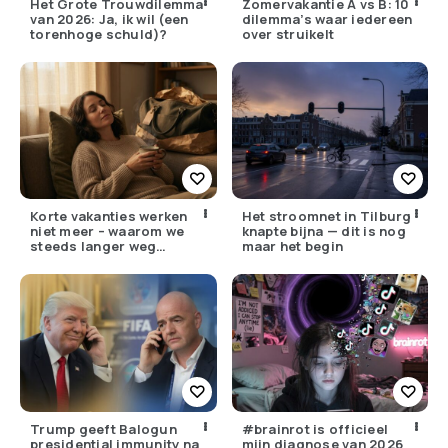
Het Grote Trouwdilemma
Zomervakantie A vs B: 10
van 2026: Ja, ik wil (een
dilemma’s waar iedereen
torenhoge schuld)?
over struikelt
Korte vakanties werken
Het stroomnet in Tilburg
niet meer – waarom we
knapte bijna — dit is nog
steeds langer weg
maar het begin
moeten
Trump geeft Balogun
#brainrot is officieel
presidential immunity na
mijn diagnose van 2026