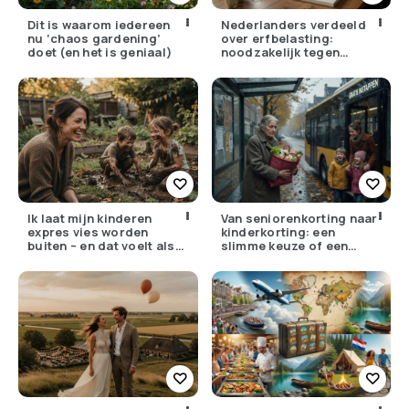
Dit is waarom iedereen
Nederlanders verdeeld
nu ‘chaos gardening’
over erfbelasting:
doet (en het is geniaal)
noodzakelijk tegen
ongelijkheid of oneerlijk?
Ik laat mijn kinderen
Van seniorenkorting naar
expres vies worden
kinderkorting: een
buiten – en dat voelt als
slimme keuze of een
verzet
pijnlijke ruil?