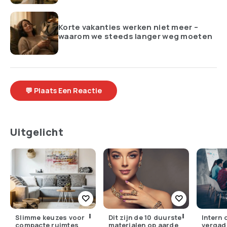
Korte vakanties werken niet meer –
waarom we steeds langer weg moeten
💬 Plaats Een Reactie
Uitgelicht
Slimme keuzes voor
Dit zijn de 10 duurste
Intern 
compacte ruimtes
materialen op aarde
vergad