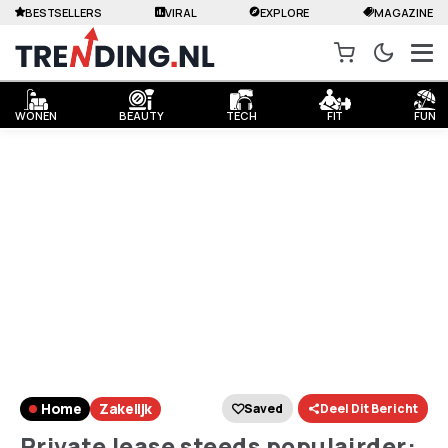
BESTSELLERS
VIRAL
EXPLORE
MAGAZINE
WONEN
BEAUTY
TECH
FIT
FUN
Home
Zakelijk
Saved
Deel Dit Bericht
Private lease steeds populairder: