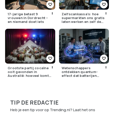
17-jarige betast 9
Zelfscankassa’s: hoe
vrouwen in Dordrecht –
supermarkten ons gratis
en niemand doet iets
laten werken en zelf de
winst opstrijken
Grootste partij cocaïne
Wetenschappers
ooit gevonden in
ontdekken quantum-
Australië: hoeveel komt
effect dat batterijen
er eigenlijk Nederland
overbodig zou kunnen
binnen?
maken
TIP DE REDACTIE
Heb je een tip voor op Trending.nl? Laat het ons