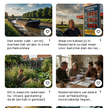
Het water zakt – en wij
Waarom betaal jij in
merken het straks in onze
Nederland zoveel meer
portemonnee
voor benzine dan de rest
van Europa?
Dit is waarom iedereen
Nederlanders verdeeld
nu ‘chaos gardening’
over erfbelasting:
doet (en het is geniaal)
noodzakelijk tegen
ongelijkheid of oneerlijk?