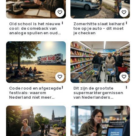
Old school is het nieuwe
Zomerhitte slaat keihard
cool: de comeback van
toe op je auto – dit moet
analoge spullen en oude
je checken
gewoontes
Code rood en afgezegde
Dit zijn de grootste
festivals: waarom
supermarktergernissen
Nederland niet meer
van Nederlanders
tegen zijn eigen weer kan
(herken jij ze?)