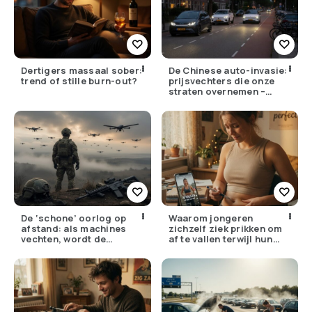
Dertigers massaal sober:
De Chinese auto-invasie:
trend of stille burn-out?
prijsvechters die onze
straten overnemen –
maar hoe goed zijn ze
écht?
De ‘schone’ oorlog op
Waarom jongeren
afstand: als machines
zichzelf ziek prikken om
vechten, wordt de
af te vallen terwijl hun
drempel om te doden
ouders de huisarts
lager
bellen