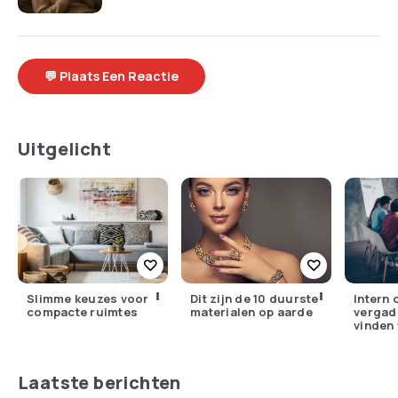
💬 Plaats Een Reactie
Uitgelicht
Slimme keuzes voor
Dit zijn de 10 duurste
Intern 
compacte ruimtes
materialen op aarde
vergad
vinden 
Nederl
Laatste berichten