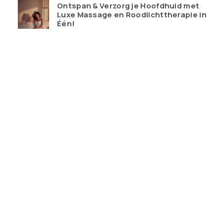
Ontspan & Verzorg je Hoofdhuid met
Luxe Massage en Roodlichttherapie in
Één!
€
119.95
Qudoo digitale muurplanner: eindelijk
overzicht in ons drukke gezin
€
599.00
Ray-Ban Meta Wayfarer – de bril die je
telefoon probeert te vervangen
€
428.99
Keychron K10 HE Special Edition nu
tijdelijk met gratis polssteun
€
159.00