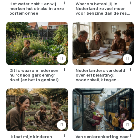
Het water zakt – en wij
Waarom betaal jij in
merken het straks in onze
Nederland zoveel meer
portemonnee
voor benzine dan de rest
van Europa?
Dit is waarom iedereen
Nederlanders verdeeld
nu ‘chaos gardening’
over erfbelasting:
doet (en het is geniaal)
noodzakelijk tegen
ongelijkheid of oneerlijk?
Ik laat mijn kinderen
Van seniorenkorting naar