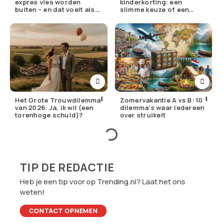
expres vies worden
kinderkorting: een
buiten – en dat voelt als
slimme keuze of een
verzet
pijnlijke ruil?
Het Grote Trouwdilemma
Zomervakantie A vs B: 10
van 2026: Ja, ik wil (een
dilemma’s waar iedereen
torenhoge schuld)?
over struikelt
TIP DE REDACTIE
Heb je een tip voor op Trending.nl? Laat het ons
weten!
CONTACT OPNEMEN