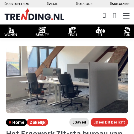
BESTSELLERS
VIRAL
EXPLORE
MAGAZINE
WONEN
BEAUTY
TECH
FIT
FUN
Home
Zakelijk
Saved
Deel Dit Bericht
Het Ergowork Zit-sta bureau van