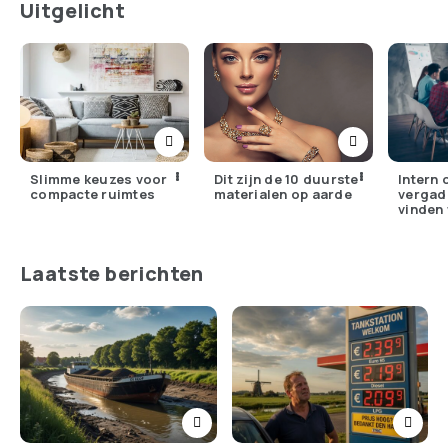
Uitgelicht
Slimme keuzes voor
Dit zijn de 10 duurste
Intern 
compacte ruimtes
materialen op aarde
vergad
vinden 
Nederl
Laatste berichten