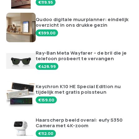
€
119.95
Qudoo digitale muurplanner: eindelijk
overzicht in ons drukke gezin
€
599.00
Ray-Ban Meta Wayfarer – de bril die je
telefoon probeert te vervangen
€
428.99
Keychron K10 HE Special Edition nu
tijdelijk met gratis polssteun
€
159.00
Haarscherp beeld overal: eufy S350
Camera met 4K-zoom
€
112.00