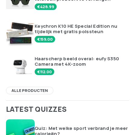
€
428.99
Keychron K10 HE Special Edition nu
tijdelijk met gratis polssteun
€
159.00
Haarscherp beeld overal: eufy S350
Camera met 4K-zoom
€
112.00
ALLE PRODUCTEN
LATEST QUIZZES
Quiz: Met welke sport verbrand je meer
calorieën?