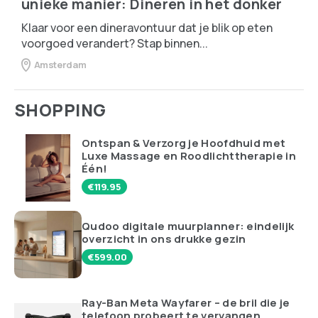
unieke manier: Dineren in het donker
Klaar voor een dineravontuur dat je blik op eten
voorgoed verandert? Stap binnen...
Amsterdam
SHOPPING
Ontspan & Verzorg je Hoofdhuid met
Luxe Massage en Roodlichttherapie in
Één!
€
119.95
Qudoo digitale muurplanner: eindelijk
overzicht in ons drukke gezin
€
599.00
Ray-Ban Meta Wayfarer – de bril die je
telefoon probeert te vervangen