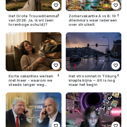
Het Grote Trouwdilemma
Zomervakantie A vs B: 10
van 2026: Ja, ik wil (een
dilemma’s waar iedereen
torenhoge schuld)?
over struikelt
Korte vakanties werken
Het stroomnet in Tilburg
niet meer – waarom we
knapte bijna — dit is nog
steeds langer weg
maar het begin
moeten