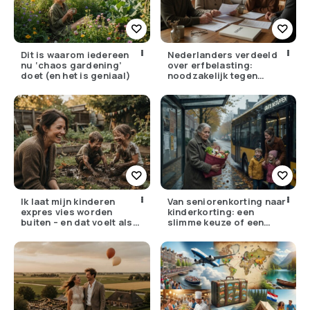
Dit is waarom iedereen
Nederlanders verdeeld
nu ‘chaos gardening’
over erfbelasting:
doet (en het is geniaal)
noodzakelijk tegen
ongelijkheid of oneerlijk?
Ik laat mijn kinderen
Van seniorenkorting naar
expres vies worden
kinderkorting: een
buiten – en dat voelt als
slimme keuze of een
verzet
pijnlijke ruil?