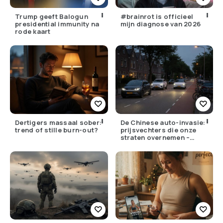
Trump geeft Balogun
#brainrot is officieel
presidential immunity na
mijn diagnose van 2026
rode kaart
Dertigers massaal sober:
De Chinese auto-invasie:
trend of stille burn-out?
prijsvechters die onze
straten overnemen –
maar hoe goed zijn ze
écht?