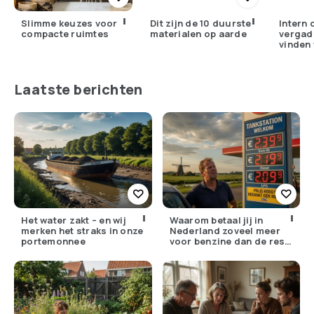
Slimme keuzes voor
Dit zijn de 10 duurste
Intern 
compacte ruimtes
materialen op aarde
vergad
vinden 
Nederl
Laatste berichten
Het water zakt – en wij
Waarom betaal jij in
merken het straks in onze
Nederland zoveel meer
portemonnee
voor benzine dan de rest
van Europa?