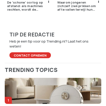
De ‘schone’ oorlog op
Waarom jongeren
afstand: als machines
zichzelf ziek prikken om
vechten, wordt de
af te vallen terwijl hun
drempel om te doden
ouders de huisarts
lager
bellen
TIP DE REDACTIE
Heb je een tip voor op Trending.nl? Laat het ons
weten!
CONTACT OPNEMEN
TRENDING TOPICS