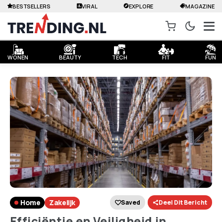
BESTSELLERS
VIRAL
EXPLORE
MAGAZINE
WONEN
BEAUTY
TECH
FIT
FUN
Home
Zakelijk
Saved
Deel Dit Bericht
Efficiëntie en Veiligheid in