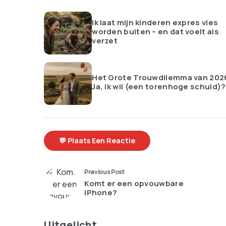
Ik laat mijn kinderen expres vies
worden buiten – en dat voelt als
verzet
Het Grote Trouwdilemma van 202
Ja, ik wil (een torenhoge schuld)?
💬 Plaats Een Reactie
Previous Post
Komt er een opvouwbare
iPhone?
Uitgelicht