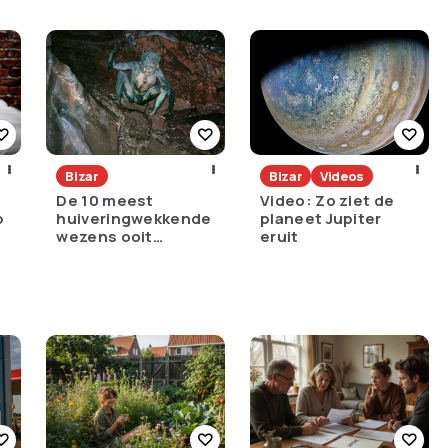
Bizar
Bizar
Videos
De 10 meest
Video: Zo ziet de
p
huiveringwekkende
planeet Jupiter
wezens ooit
eruit
gevangen op
camera