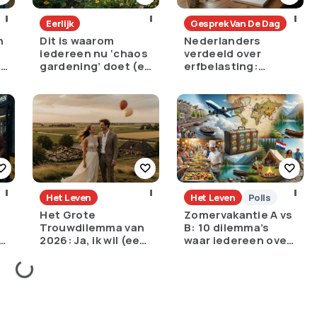
Eerlijk
Gesprek Van De Dag
n
Dit is waarom
Nederlanders
iedereen nu ‘chaos
verdeeld over
e
gardening’ doet (en
erfbelasting:
het is geniaal)
noodzakelijk tegen
ongelijkheid of
oneerlijk?
Het Leven
Het Leven
Polls
Het Grote
Zomervakantie A vs
Trouwdilemma van
B: 10 dilemma’s
:
2026: Ja, ik wil (een
waar iedereen over
torenhoge
struikelt
?
schuld)?