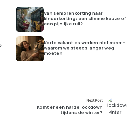
Van seniorenkorting naar
kinderkorting: een slimme keuze of
een pijnlijke ruil?
Korte vakanties werken niet meer –
6:
waarom we steeds langer weg
moeten
Next Post
Komt er een harde lockdown
tijdens de winter?