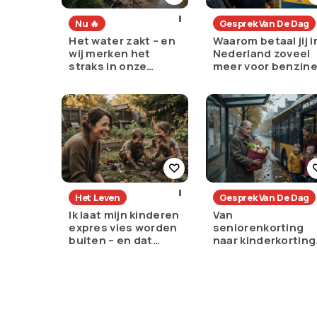
Nu 🔥
Gesprek Van De Dag
Het water zakt – en
Waarom betaal jij i
wij merken het
Nederland zoveel
straks in onze
meer voor benzin
portemonnee
dan de rest van
Europa?
Het Leven
Gesprek Van De Dag
Ik laat mijn kinderen
Van
expres vies worden
seniorenkorting
buiten – en dat
naar kinderkorting
voelt als verzet
een slimme keuze
of een pijnlijke ruil