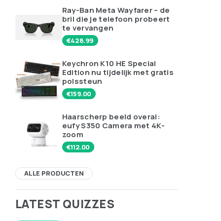
Ray-Ban Meta Wayfarer – de
bril die je telefoon probeert
te vervangen
€
428.99
Keychron K10 HE Special
Edition nu tijdelijk met gratis
polssteun
€
159.00
Haarscherp beeld overal:
eufy S350 Camera met 4K-
zoom
€
112.00
ALLE PRODUCTEN
LATEST QUIZZES