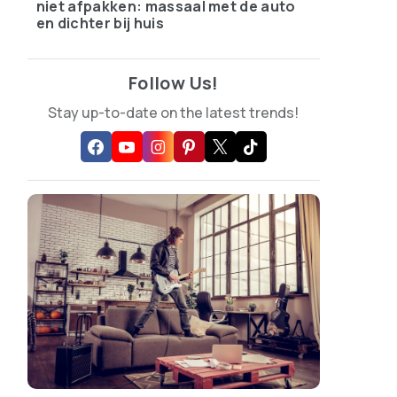
niet afpakken: massaal met de auto
en dichter bij huis
Follow Us!
Stay up-to-date on the latest trends!