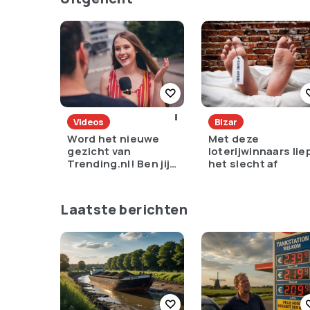
Videos
Bizar
Word het nieuwe
Met deze
gezicht van
loterijwinnaars lie
Trending.nl! Ben jij
het slecht af
dé straat-
interviewer die we
zoeken?
Laatste berichten