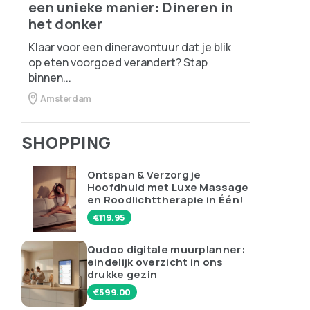
een unieke manier: Dineren in
het donker
Klaar voor een dineravontuur dat je blik
op eten voorgoed verandert? Stap
binnen...
Amsterdam
SHOPPING
Ontspan & Verzorg je
Hoofdhuid met Luxe Massage
en Roodlichttherapie in Één!
€
119.95
Qudoo digitale muurplanner:
eindelijk overzicht in ons
drukke gezin
€
599.00