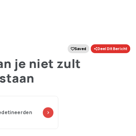
Saved
Deel Dit Bericht
 je niet zult
estaan
 gedetineerden