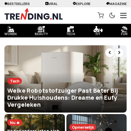
BESTSELLERS
VIRAL
EXPLORE
MAGAZINE
WONEN
BEAUTY
TECH
FIT
FUN
Tech
Welke Robotstofzuiger Past Beter Bij
Drukke Huishoudens: Dreame en Eufy
Vergeleken
Nu 🔥
Opmerkelijk
Nederlanders laten zich