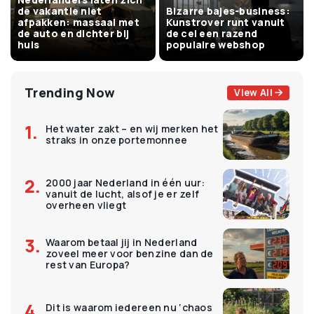
de vakantie niet
Bizarre bajes-business:
afpakken: massaal met
Kunstrover runt vanuit
de auto en dichter bij
de cel een razend
huis
populaire webshop
Trending Now
View All
Het water zakt – en wij merken het
straks in onze portemonnee
2000 jaar Nederland in één uur:
vanuit de lucht, alsof je er zelf
overheen vliegt
Waarom betaal jij in Nederland
zoveel meer voor benzine dan de
rest van Europa?
Dit is waarom iedereen nu ‘chaos