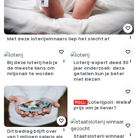
Met deze loterijwinnaars liep het slecht af
Bij deze loterij heb je
Loterij-expert deed 30
de meeste kans om
jaar onderzoek: deze
miljonair te worden
getallen kun je beter
niet kiezen
Loterijpoll: Welke
POLL:
prijs win je liever?
Dit bedrag blijft over
Staatsloterij winnaar
van 1 miljoen salaris als