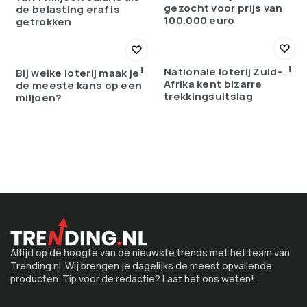
gezocht voor prijs van
de belasting eraf is
100.000 euro
getrokken
Nationale loterij Zuid-
Bij welke loterij maak je
Afrika kent bizarre
de meeste kans op een
trekkingsuitslag
miljoen?
Altijd op de hoogte van de nieuwste trends met het team van
Trending.nl. Wij brengen je dagelijks de meest opvallende
producten. Tip voor de redactie? Laat het ons weten!