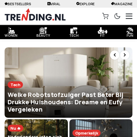
BESTSELLERS
VIRAL
EXPLORE
MAGAZINE
WONEN
BEAUTY
TECH
FIT
FUN
Tech
Welke Robotstofzuiger Past Beter Bij
Drukke Huishoudens: Dreame en Eufy
Vergeleken
Nu 🔥
Opmerkelijk
Nederlanders laten zich