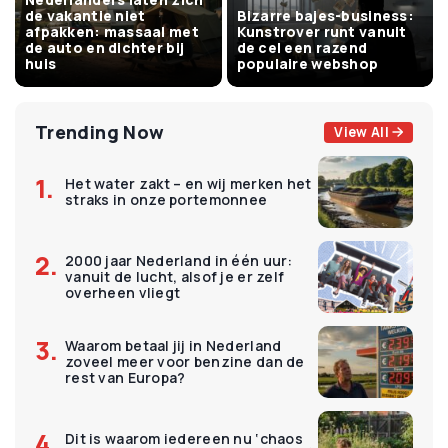
de vakantie niet
Bizarre bajes-business:
afpakken: massaal met
Kunstrover runt vanuit
de auto en dichter bij
de cel een razend
huis
populaire webshop
Trending Now
View All
Het water zakt – en wij merken het
straks in onze portemonnee
2000 jaar Nederland in één uur:
vanuit de lucht, alsof je er zelf
overheen vliegt
Waarom betaal jij in Nederland
zoveel meer voor benzine dan de
rest van Europa?
Dit is waarom iedereen nu ‘chaos