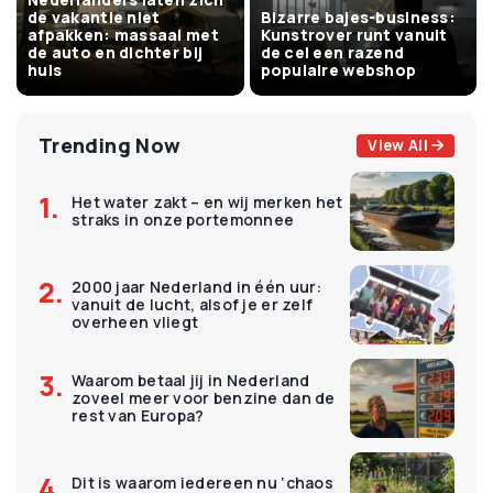
de vakantie niet
Bizarre bajes-business:
afpakken: massaal met
Kunstrover runt vanuit
de auto en dichter bij
de cel een razend
huis
populaire webshop
Trending Now
View All
Het water zakt – en wij merken het
straks in onze portemonnee
2000 jaar Nederland in één uur:
vanuit de lucht, alsof je er zelf
overheen vliegt
Waarom betaal jij in Nederland
zoveel meer voor benzine dan de
rest van Europa?
Dit is waarom iedereen nu ‘chaos