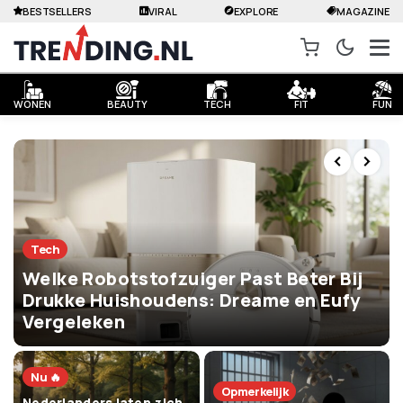
BESTSELLERS
VIRAL
EXPLORE
MAGAZINE
WONEN
BEAUTY
TECH
FIT
FUN
Tech
Welke Robotstofzuiger Past Beter Bij
Drukke Huishoudens: Dreame en Eufy
Vergeleken
Nu 🔥
Opmerkelijk
Nederlanders laten zich