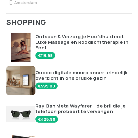
Amsterdam
SHOPPING
Ontspan & Verzorg je Hoofdhuid met
Luxe Massage en Roodlichttherapie in
Één!
€
119.95
Qudoo digitale muurplanner: eindelijk
overzicht in ons drukke gezin
€
599.00
Ray-Ban Meta Wayfarer – de bril die je
telefoon probeert te vervangen
€
428.99