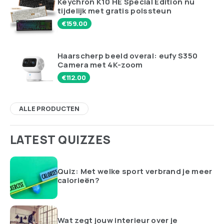
Keychron K10 HE Special Edition nu
tijdelijk met gratis polssteun
€
159.00
Haarscherp beeld overal: eufy S350
Camera met 4K-zoom
€
112.00
ALLE PRODUCTEN
LATEST QUIZZES
Quiz: Met welke sport verbrand je meer
calorieën?
Wat zegt jouw interieur over je