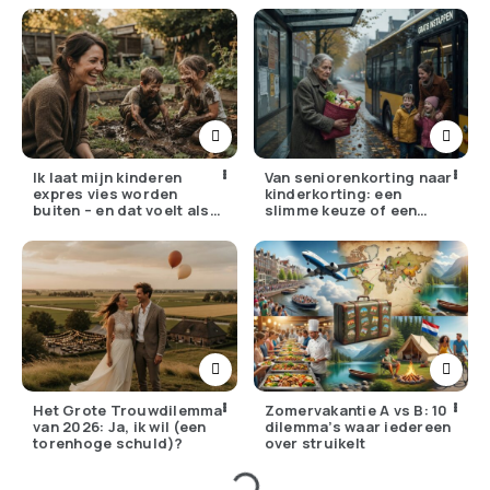
Ik laat mijn kinderen
Van seniorenkorting naar
expres vies worden
kinderkorting: een
buiten – en dat voelt als
slimme keuze of een
verzet
pijnlijke ruil?
Het Grote Trouwdilemma
Zomervakantie A vs B: 10
van 2026: Ja, ik wil (een
dilemma’s waar iedereen
torenhoge schuld)?
over struikelt