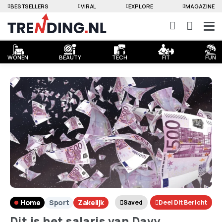
BESTSELLERS
VIRAL
EXPLORE
MAGAZINE
WONEN
BEAUTY
TECH
FIT
FUN
Home
Sport
Zakelijk
Saved
Deel Dit Bericht
Dit is het salaris van Davy