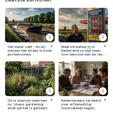
Het water zakt – en wij
Waarom betaal jij in
merken het straks in onze
Nederland zoveel meer
portemonnee
voor benzine dan de rest
van Europa?
Dit is waarom iedereen
Nederlanders verdeeld
nu ‘chaos gardening’
over erfbelasting:
doet (en het is geniaal)
noodzakelijk tegen
ongelijkheid of oneerlijk?