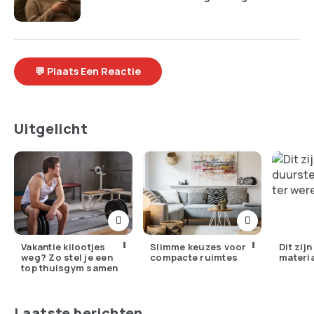
💬 Plaats Een Reactie
Uitgelicht
Vakantie kilootjes
Slimme keuzes voor
Dit zij
weg? Zo stel je een
compacte ruimtes
materi
top thuisgym samen
Laatste berichten