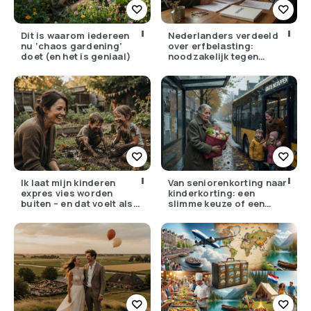
Dit is waarom iedereen
Nederlanders verdeeld
nu ‘chaos gardening’
over erfbelasting:
doet (en het is geniaal)
noodzakelijk tegen
ongelijkheid of oneerlijk?
Ik laat mijn kinderen
Van seniorenkorting naar
expres vies worden
kinderkorting: een
buiten – en dat voelt als
slimme keuze of een
verzet
pijnlijke ruil?