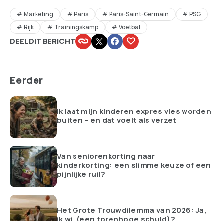
Marketing
Paris
Paris-Saint-Germain
PSG
Rijk
Trainingskamp
Voetbal
DEEL DIT BERICHT
Eerder
Ik laat mijn kinderen expres vies worden
buiten – en dat voelt als verzet
Van seniorenkorting naar
kinderkorting: een slimme keuze of een
pijnlijke ruil?
Het Grote Trouwdilemma van 2026: Ja,
ik wil (een torenhoge schuld)?