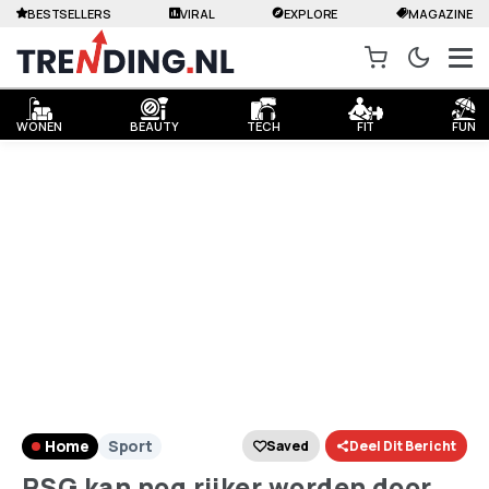
BESTSELLERS
VIRAL
EXPLORE
MAGAZINE
WONEN
BEAUTY
TECH
FIT
FUN
Home
Sport
Saved
Deel Dit Bericht
PSG kan nog rijker worden door