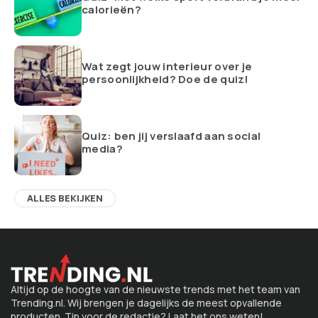
calorieën?
Wat zegt jouw interieur over je
persoonlijkheid? Doe de quiz!
Quiz: ben jij verslaafd aan social
media?
ALLES BEKIJKEN
Altijd op de hoogte van de nieuwste trends met het team van
Trending.nl. Wij brengen je dagelijks de meest opvallende
producten. Tip voor de redactie? Laat het ons weten!