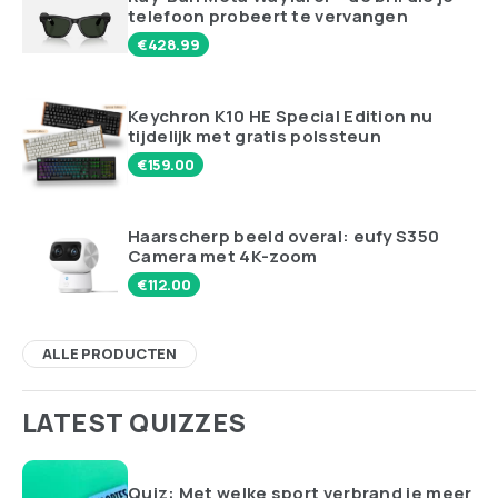
telefoon probeert te vervangen
€
428.99
Keychron K10 HE Special Edition nu
tijdelijk met gratis polssteun
€
159.00
Haarscherp beeld overal: eufy S350
Camera met 4K-zoom
€
112.00
ALLE PRODUCTEN
LATEST QUIZZES
Quiz: Met welke sport verbrand je meer