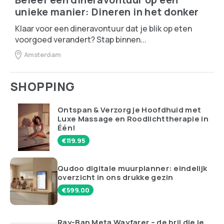
unieke manier: Dineren in het donker
Klaar voor een dineravontuur dat je blik op eten
voorgoed verandert? Stap binnen...
Amsterdam
SHOPPING
Ontspan & Verzorg je Hoofdhuid met
Luxe Massage en Roodlichttherapie in
Één!
€
119.95
Qudoo digitale muurplanner: eindelijk
overzicht in ons drukke gezin
€
599.00
Ray-Ban Meta Wayfarer – de bril die je