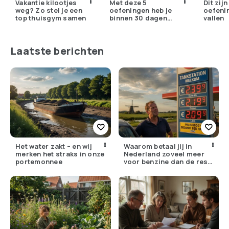
Vakantie kilootjes
Met deze 5
Dit zij
weg? Zo stel je een
oefeningen heb je
oefeni
top thuisgym samen
binnen 30 dagen
vallen
grotere biceps
Laatste berichten
Het water zakt – en wij
Waarom betaal jij in
merken het straks in onze
Nederland zoveel meer
portemonnee
voor benzine dan de rest
van Europa?