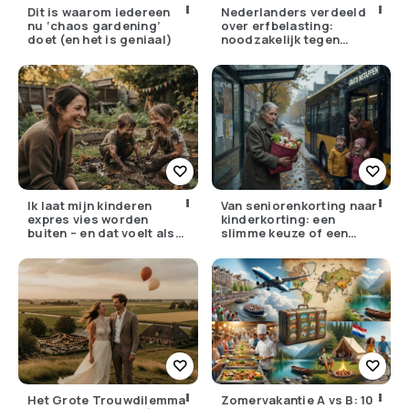
Dit is waarom iedereen
Nederlanders verdeeld
nu ‘chaos gardening’
over erfbelasting:
doet (en het is geniaal)
noodzakelijk tegen
ongelijkheid of oneerlijk?
Ik laat mijn kinderen
Van seniorenkorting naar
expres vies worden
kinderkorting: een
buiten – en dat voelt als
slimme keuze of een
verzet
pijnlijke ruil?
Het Grote Trouwdilemma
Zomervakantie A vs B: 10