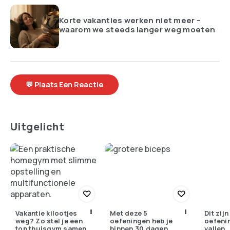
Korte vakanties werken niet meer –
waarom we steeds langer weg moeten
💬 Plaats Een Reactie
Uitgelicht
Vakantie kilootjes
Met deze 5
Dit zij
weg? Zo stel je een
oefeningen heb je
oefeni
top thuisgym samen
binnen 30 dagen
vallen