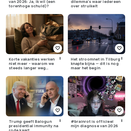
van 2026: Ja, ik wil (een
dilemma’s waar iedereen
torenhoge schuld)?
over struikelt
Korte vakanties werken
Het stroomnet in Tilburg
niet meer – waarom we
knapte bijna — dit is nog
steeds langer weg
maar het begin
moeten
Trump geeft Balogun
#brainrot is officieel
presidential immunity na
mijn diagnose van 2026
rode kaart