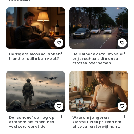
Dertigers massaal sober:
De Chinese auto-invasie:
trend of stille burn-out?
prijsvechters die onze
straten overnemen –
maar hoe goed zijn ze
écht?
De ‘schone’ oorlog op
Waarom jongeren
afstand: als machines
zichzelf ziek prikken om
vechten, wordt de
af te vallen terwijl hun
drempel om te doden
ouders de huisarts