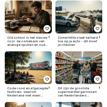
lager
bellen
Old school is het nieuwe
Zomerhitte slaat keihard
cool: de comeback van
toe op je auto – dit moet
analoge spullen en oude
je checken
gewoontes
Code rood en afgezegde
Dit zijn de grootste
festivals: waarom
supermarktergernissen
Nederland niet meer
van Nederlanders
tegen zijn eigen weer kan
(herken jij ze?)