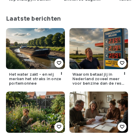
grotere biceps
Laatste berichten
Het water zakt – en wij
Waarom betaal jij in
merken het straks in onze
Nederland zoveel meer
portemonnee
voor benzine dan de rest
van Europa?