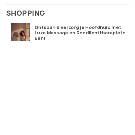
SHOPPING
Ontspan & Verzorg je Hoofdhuid met
Luxe Massage en Roodlichttherapie in
Één!
€
119.95
Qudoo digitale muurplanner: eindelijk
overzicht in ons drukke gezin
€
599.00
Ray-Ban Meta Wayfarer – de bril die je
telefoon probeert te vervangen
€
428.99
Keychron K10 HE Special Edition nu
tijdelijk met gratis polssteun