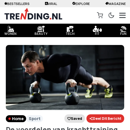
BESTSELLERS
VIRAL
EXPLORE
MAGAZINE
WONEN
BEAUTY
TECH
FIT
FUN
Home
Sport
Saved
Deel Dit Bericht
De voordelen van krachttraining