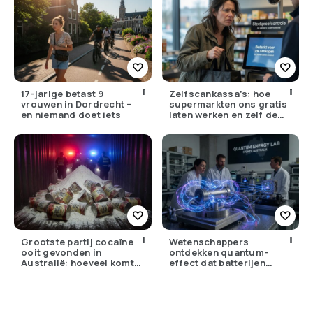
17-jarige betast 9
Zelfscankassa’s: hoe
vrouwen in Dordrecht –
supermarkten ons gratis
en niemand doet iets
laten werken en zelf de
winst opstrijken
Grootste partij cocaïne
Wetenschappers
ooit gevonden in
ontdekken quantum-
Australië: hoeveel komt
effect dat batterijen
er eigenlijk Nederland
overbodig zou kunnen
binnen?
maken