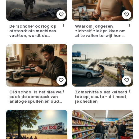
De ‘schone’ oorlog op
Waarom jongeren
afstand: als machines
zichzelf ziek prikken om
vechten, wordt de
af te vallen terwijl hun
drempel om te doden
ouders de huisarts
lager
bellen
Old school is het nieuwe
Zomerhitte slaat keihard
cool: de comeback van
toe op je auto – dit moet
analoge spullen en oude
je checken
gewoontes