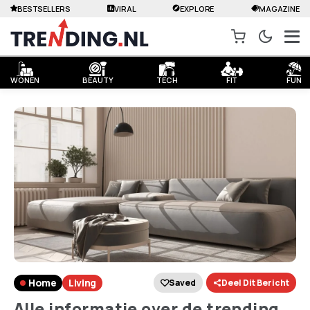
BESTSELLERS
VIRAL
EXPLORE
MAGAZINE
WONEN
BEAUTY
TECH
FIT
FUN
Home
Living
Saved
Deel Dit Bericht
Alle informatie over de trending