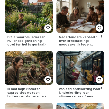
Dit is waarom iedereen
Nederlanders verdeeld
nu ‘chaos gardening’
over erfbelasting:
doet (en het is geniaal)
noodzakelijk tegen
ongelijkheid of oneerlijk?
Ik laat mijn kinderen
Van seniorenkorting naar
expres vies worden
kinderkorting: een
buiten – en dat voelt als
slimme keuze of een
verzet
pijnlijke ruil?