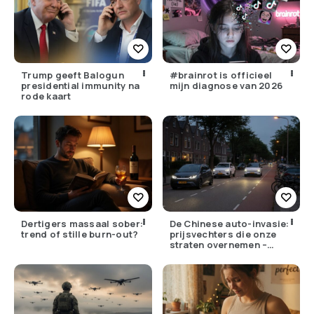
Trump geeft Balogun
#brainrot is officieel
presidential immunity na
mijn diagnose van 2026
rode kaart
Dertigers massaal sober:
De Chinese auto-invasie:
trend of stille burn-out?
prijsvechters die onze
straten overnemen –
maar hoe goed zijn ze
écht?