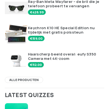
Ray-Ban Meta Wayfarer – de bril die je
telefoon probeert te vervangen
€
428.99
Keychron K10 HE Special Edition nu
tijdelijk met gratis polssteun
€
159.00
Haarscherp beeld overal: eufy S350
Camera met 4K-zoom
€
112.00
ALLE PRODUCTEN
LATEST QUIZZES