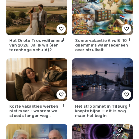
Het Grote Trouwdilemma
Zomervakantie A vs B: 10
van 2026: Ja, ik wil (een
dilemma’s waar iedereen
torenhoge schuld)?
over struikelt
Korte vakanties werken
Het stroomnet in Tilburg
niet meer – waarom we
knapte bijna — dit is nog
steeds langer weg
maar het begin
moeten