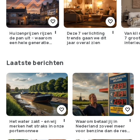
Huizenprijzen rijzen
Deze 7 verlichting
Van kil
de pan uit – waarom
trends gaan we dit
7 groo
een hele generatie
jaar overal zien
interie
voorgoed buitenspel
in 2026
staat
missen
Laatste berichten
Het water zakt – en wij
Waarom betaal jij in
merken het straks in onze
Nederland zoveel meer
portemonnee
voor benzine dan de rest
van Europa?