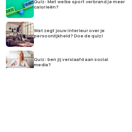
Quiz: Met welke sport verbrand je meer
calorieën?
Wat zegt jouw interieur over je
persoonlijkheid? Doe de quiz!
Quiz: ben jij verslaafd aan social
media?
ALLES BEKIJKEN
Altijd op de hoogte van de nieuwste trends met het team van
Trending.nl. Wij brengen je dagelijks de meest opvallende