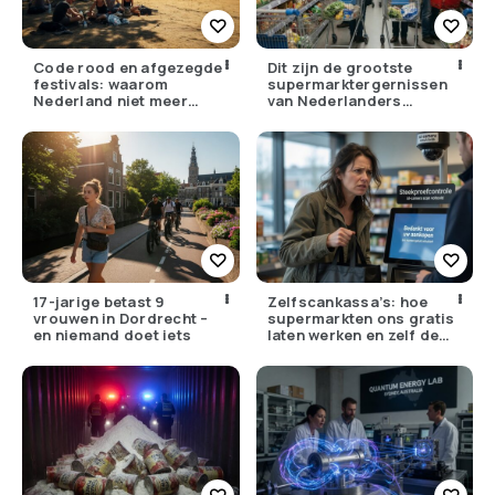
Code rood en afgezegde
Dit zijn de grootste
festivals: waarom
supermarktergernissen
Nederland niet meer
van Nederlanders
tegen zijn eigen weer kan
(herken jij ze?)
17-jarige betast 9
Zelfscankassa’s: hoe
vrouwen in Dordrecht –
supermarkten ons gratis
en niemand doet iets
laten werken en zelf de
winst opstrijken