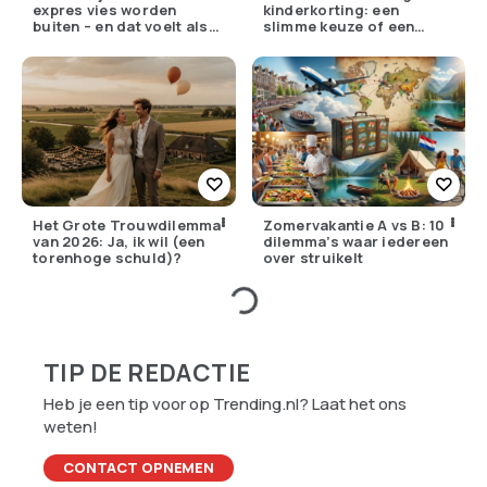
expres vies worden
kinderkorting: een
buiten – en dat voelt als
slimme keuze of een
verzet
pijnlijke ruil?
Het Grote Trouwdilemma
Zomervakantie A vs B: 10
van 2026: Ja, ik wil (een
dilemma’s waar iedereen
torenhoge schuld)?
over struikelt
TIP DE REDACTIE
Heb je een tip voor op Trending.nl? Laat het ons
weten!
CONTACT OPNEMEN