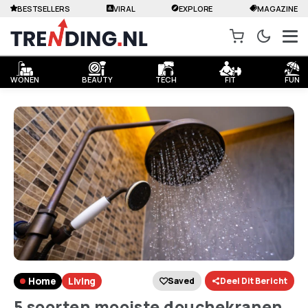
BESTSELLERS
VIRAL
EXPLORE
MAGAZINE
WONEN
BEAUTY
TECH
FIT
FUN
Home
Living
Saved
Deel Dit Bericht
5 soorten mooiste douchekranen