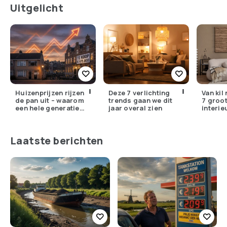
Uitgelicht
Huizenprijzen rijzen
Deze 7 verlichting
Van kil
de pan uit – waarom
trends gaan we dit
7 groo
een hele generatie
jaar overal zien
interie
voorgoed buitenspel
in 2026
staat
missen
Laatste berichten