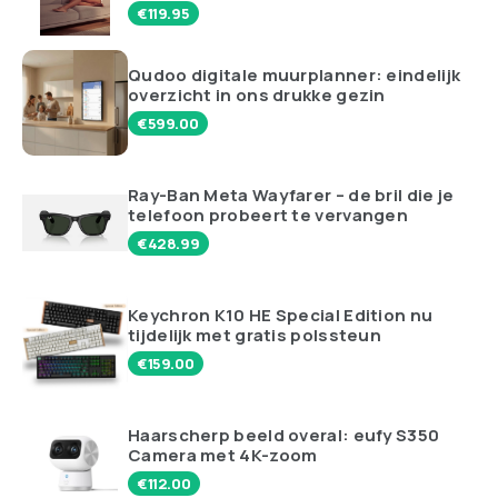
€
119.95
Qudoo digitale muurplanner: eindelijk
overzicht in ons drukke gezin
€
599.00
Ray-Ban Meta Wayfarer – de bril die je
telefoon probeert te vervangen
€
428.99
Keychron K10 HE Special Edition nu
tijdelijk met gratis polssteun
€
159.00
Haarscherp beeld overal: eufy S350
Camera met 4K-zoom
€
112.00