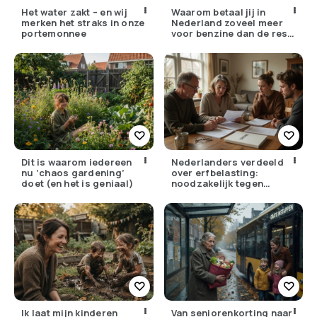
Het water zakt – en wij
Waarom betaal jij in
merken het straks in onze
Nederland zoveel meer
portemonnee
voor benzine dan de rest
van Europa?
Dit is waarom iedereen
Nederlanders verdeeld
nu ‘chaos gardening’
over erfbelasting:
doet (en het is geniaal)
noodzakelijk tegen
ongelijkheid of oneerlijk?
Ik laat mijn kinderen
Van seniorenkorting naar