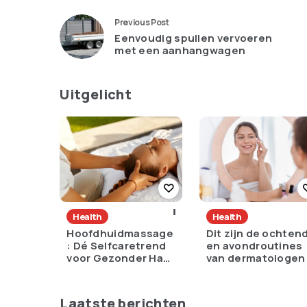
Previous Post
Eenvoudig spullen vervoeren
met een aanhangwagen
Uitgelicht
Health
Health
Hoofdhuidmassage
Dit zijn de ochten
: Dé Selfcaretrend
en avondroutines
voor Gezonder Haar
van dermatologen
en Minder Stress
Laatste berichten