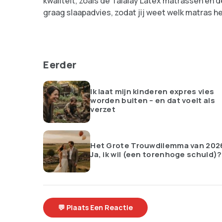
kwaliteit, zoals de Talalay Latex matrassen en
graag slaapadvies, zodat jij weet welk matras h
Eerder
Ik laat mijn kinderen expres vies
worden buiten – en dat voelt als
verzet
Het Grote Trouwdilemma van 202
Ja, ik wil (een torenhoge schuld)?
💬 Plaats Een Reactie