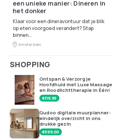
een unieke manier: Dineren in
het donker
Klaar voor een dineravontuur dat je blik
op eten voorgoed verandert? Stap
binnen...
Amsterdam
SHOPPING
Ontspan & Verzorg je
Hoofdhuid met Luxe Massage
en Roodlichttherapie in Één!
€
119.95
Qudoo digitale muurplanner:
eindelijk overzicht in ons
drukke gezin
€
599.00