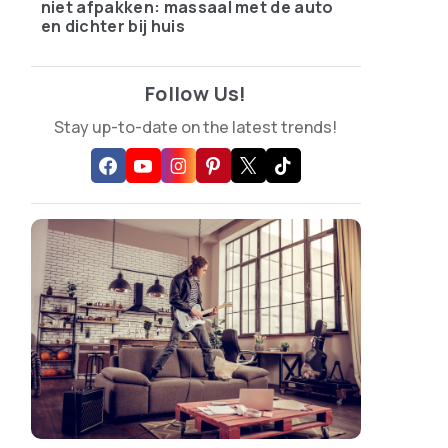
niet afpakken: massaal met de auto
en dichter bij huis
Follow Us!
Stay up-to-date on the latest trends!