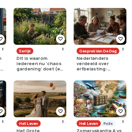
Eerlijk
Gesprek Van De Dag
n
Dit is waarom
Nederlanders
iedereen nu ‘chaos
verdeeld over
e
gardening’ doet (en
erfbelasting:
het is geniaal)
noodzakelijk tegen
ongelijkheid of
oneerlijk?
Het Leven
Het Leven
Polls
Het Grote
Zomervakantie A vs