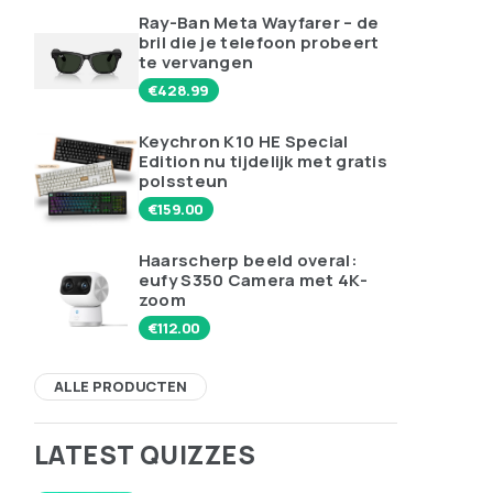
Ray-Ban Meta Wayfarer – de
bril die je telefoon probeert
te vervangen
€
428.99
Keychron K10 HE Special
Edition nu tijdelijk met gratis
polssteun
€
159.00
Haarscherp beeld overal:
eufy S350 Camera met 4K-
zoom
€
112.00
ALLE PRODUCTEN
LATEST QUIZZES