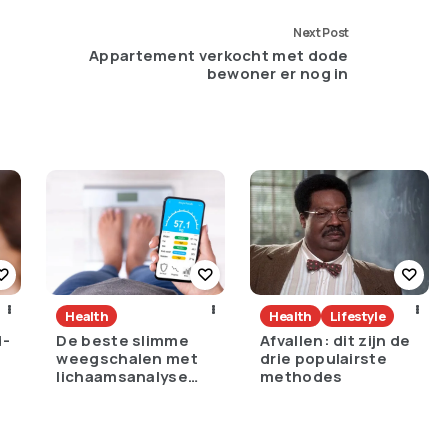
Next Post
Appartement verkocht met dode
bewoner er nog in
Health
Health
Lifestyle
d-
De beste slimme
Afvallen: dit zijn de
weegschalen met
drie populairste
lichaamsanalyse
methodes
voor thuisgebruik