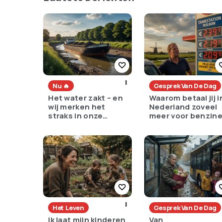
Nu 🔥
Gesprek Van De Dag
Het water zakt – en
Waarom betaal jij i
wij merken het
Nederland zoveel
straks in onze
meer voor benzin
portemonnee
dan de rest van
Europa?
Het Leven
Gesprek Van De Dag
Ik laat mijn kinderen
Van