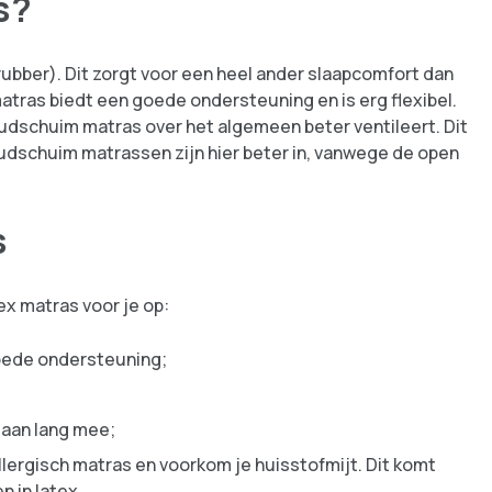
s?
rubber). Dit zorgt voor een heel ander slaapcomfort dan
matras biedt een goede ondersteuning en is erg flexibel.
udschuim matras over het algemeen beter ventileert. Dit
udschuim matrassen zijn hier beter in, vanwege de open
s
x matras voor je op:
goede ondersteuning;
gaan lang mee;
allergisch matras en voorkom je huisstofmijt. Dit komt
n in latex.