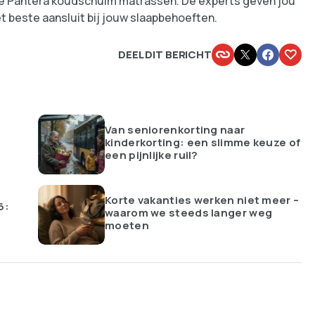
 de Pantera koudschuim matrassen. De experts geven jou
et beste aansluit bij jouw slaapbehoeften.
DEEL DIT BERICHT
Van seniorenkorting naar
kinderkorting: een slimme keuze of
een pijnlijke ruil?
Korte vakanties werken niet meer –
6:
waarom we steeds langer weg
moeten