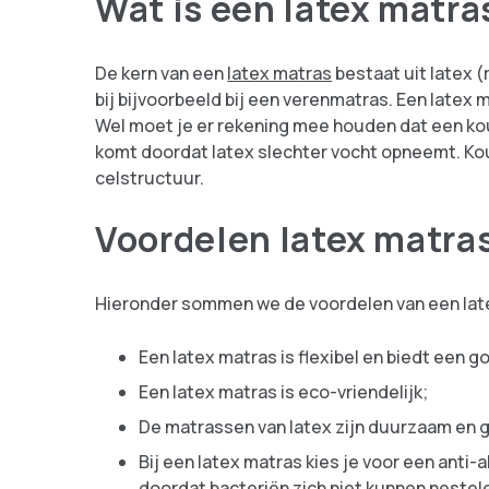
Wat is een latex matra
De kern van een
latex matras
bestaat uit latex (
bij bijvoorbeeld bij een verenmatras. Een latex 
Wel moet je er rekening mee houden dat een ko
komt doordat latex slechter vocht opneemt. Ko
celstructuur.
Voordelen latex matra
Hieronder sommen we de voordelen van een late
Een latex matras is flexibel en biedt een 
Een latex matras is eco-vriendelijk;
De matrassen van latex zijn duurzaam en 
Bij een latex matras kies je voor een anti-
doordat bacteriën zich niet kunnen nestele