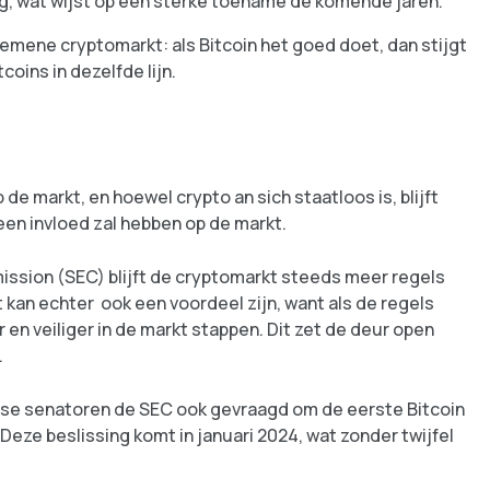
g, wat wijst op een sterke toename de komende jaren.
gemene cryptomarkt: als Bitcoin het goed doet, dan stijgt
coins in dezelfde lijn.
n
de markt, en hoewel crypto an sich staatloos is, blijft
een invloed zal hebben op de markt.
sion (SEC) blijft de cryptomarkt steeds meer regels
 kan echter ook een voordeel zijn, want als de regels
r en veiliger in de markt stappen. Dit zet de deur open
.
nse senatoren de SEC ook gevraagd om de eerste Bitcoin
ze beslissing komt in januari 2024, wat zonder twijfel