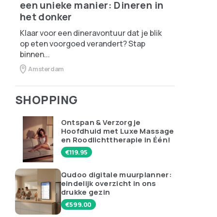
een unieke manier: Dineren in
het donker
Klaar voor een dineravontuur dat je blik
op eten voorgoed verandert? Stap
binnen...
Amsterdam
SHOPPING
Ontspan & Verzorg je
Hoofdhuid met Luxe Massage
en Roodlichttherapie in Één!
€
119.95
Qudoo digitale muurplanner:
eindelijk overzicht in ons
drukke gezin
€
599.00