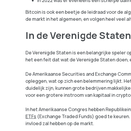
In 2022 was er eveneens een scherpe dalin
Bitcoin is ook een beetje de leidraad voor de al
de markt in het algemeen, en volgen heel veel alt
In de Verenigde State
De Verenigde Staten is een belangrijke speler op 
het een feit dat wat de Verenigde Staten doen, 
De Amerikaanse Securities and Exchange Commis
opleggen, wat op zich een belemmering lijkt. Het
duidelijk zijn, kunnen grote bedrijven makkelijke
voor een grotere instroom van kapitaal in crypto
In het Amerikaanse Congres hebben Republikei
ETFs
(Exchange Traded Funds) goed te keuren. De
invloed zal hebben op de markt.