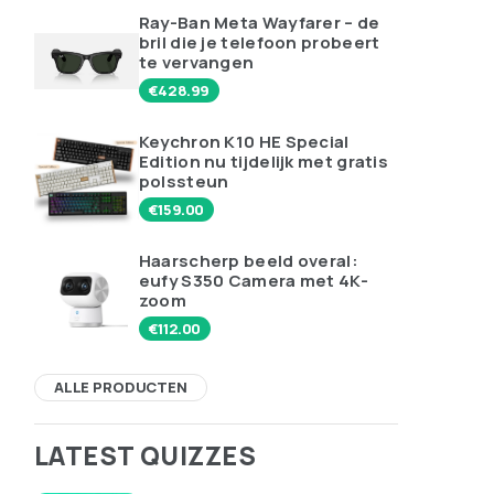
Ray-Ban Meta Wayfarer – de
bril die je telefoon probeert
te vervangen
€
428.99
Keychron K10 HE Special
Edition nu tijdelijk met gratis
polssteun
€
159.00
Haarscherp beeld overal:
eufy S350 Camera met 4K-
zoom
€
112.00
ALLE PRODUCTEN
LATEST QUIZZES