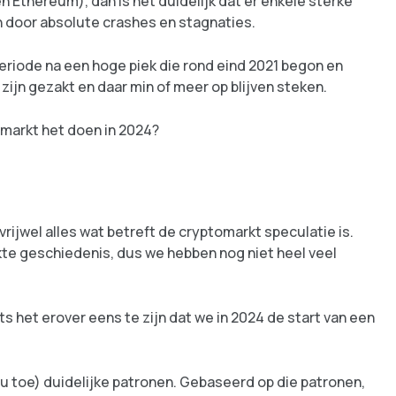
n Ethereum), dan is het duidelijk dat er enkele sterke
door absolute crashes en stagnaties.
eriode na een hoge piek die rond eind 2021 begon en
ijn gezakt en daar min of meer op blijven steken.
markt het doen in 2024?
ijwel alles wat betreft de cryptomarkt speculatie is.
kte geschiedenis, dus we hebben nog niet heel veel
ts het erover eens te zijn dat we in 2024 de start van een
nu toe) duidelijke patronen. Gebaseerd op die patronen,