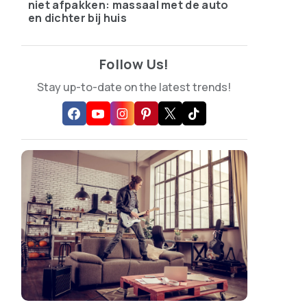
niet afpakken: massaal met de auto
en dichter bij huis
Follow Us!
Stay up-to-date on the latest trends!