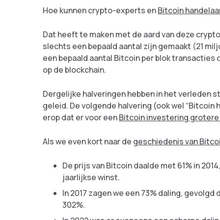
Hoe kunnen crypto-experts en
Bitcoin handelaa
Dat heeft te maken met de aard van deze crypto
slechts een bepaald aantal zijn gemaakt (21 mil
een bepaald aantal Bitcoin per blok transacties d
op de blockchain.
Dergelijke halveringen hebben in het verleden 
geleid. De volgende halvering (ook wel “Bitcoin 
erop dat er voor een
Bitcoin investering groter
Als we even kort naar de
geschiedenis van Bitco
De prijs van Bitcoin daalde met 61% in 201
jaarlijkse winst.
In 2017 zagen we een 73% daling, gevolgd d
302%.