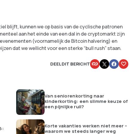
iel blijft, kunnen we op basis van de cyclische patronen
menteel aan het einde van een dal in de cryptomarkt zijn
 evenementen (voornamelijk de Bitcoin halvering) en
en dat we wellicht voor een sterke “bull rush” staan.
DEEL DIT BERICHT
Van seniorenkorting naar
kinderkorting: een slimme keuze of
een pijnlijke ruil?
Korte vakanties werken niet meer –
6:
waarom we steeds langer weg