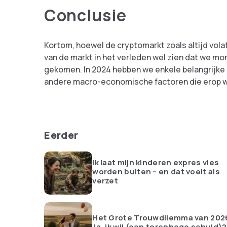
Conclusie
Kortom, hoewel de cryptomarkt zoals altijd volat
van de markt in het verleden wel zien dat we mo
gekomen. In 2024 hebben we enkele belangrijke
andere macro-economische factoren die erop wijz
Eerder
Ik laat mijn kinderen expres vies
worden buiten – en dat voelt als
verzet
Het Grote Trouwdilemma van 202
Ja, ik wil (een torenhoge schuld)?