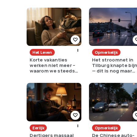
voelt als verzet
een slimme keuze
of een pijnlijke ruil
Het Leven
Opmerkelijk
Korte vakanties
Het stroomnet in
werken niet meer –
Tilburg knapte bij
waarom we steeds
— dit is nog maar
langer weg moeten
het begin
Eerlijk
Opmerkelijk
Dertigers massaal
De Chinese auto-