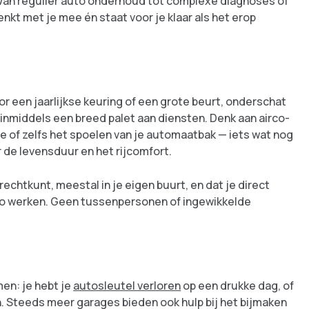
. Van regulier auto onderhoud tot complexe diagnoses of
kt met je mee én staat voor je klaar als het erop
or een jaarlijkse keuring of een grote beurt, onderschat
 inmiddels een breed palet aan diensten. Denk aan airco-
 of zelfs het spoelen van je automaatbak — iets wat nog
 de levensduur en het rijcomfort.
rechtkunt, meestal in je eigen buurt, en dat je direct
to werken. Geen tussenpersonen of ingewikkelde
men: je hebt je
autosleutel verloren
op een drukke dag, of
en. Steeds meer garages bieden ook hulp bij het bijmaken