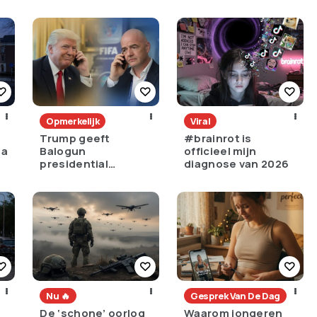
torenhoge
struikelt
?
schuld)?
Opmerkelijk
Viral
Trump geeft
#brainrot is
na
Balogun
officieel mijn
presidential
diagnose van 2026
immunity na rode
kaart
Nu 🔥
Gesprek Van De Dag
De ‘schone’ oorlog
Waarom jongeren