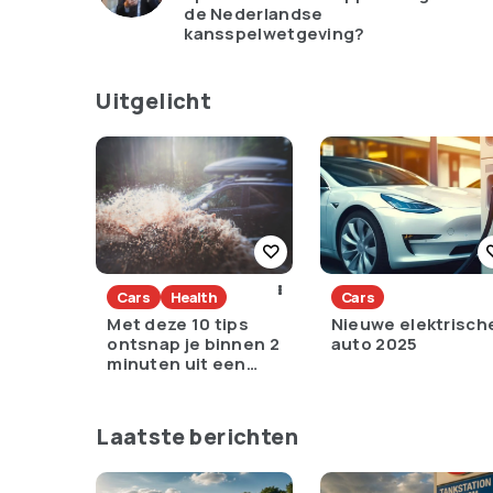
de Nederlandse
kansspelwetgeving?
Uitgelicht
Cars
Health
Cars
Met deze 10 tips
Nieuwe elektrisch
ontsnap je binnen 2
auto 2025
minuten uit een
zinkende auto
Laatste berichten