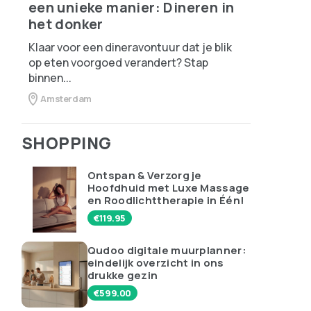
een unieke manier: Dineren in
het donker
Klaar voor een dineravontuur dat je blik
op eten voorgoed verandert? Stap
binnen...
Amsterdam
SHOPPING
Ontspan & Verzorg je
Hoofdhuid met Luxe Massage
en Roodlichttherapie in Één!
€
119.95
Qudoo digitale muurplanner:
eindelijk overzicht in ons
drukke gezin
€
599.00