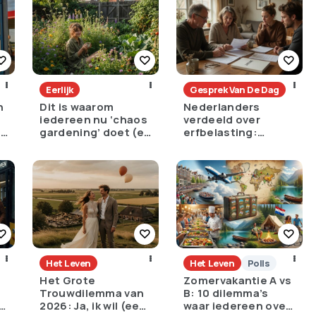
Eerlijk
Gesprek Van De Dag
n
Dit is waarom
Nederlanders
iedereen nu ‘chaos
verdeeld over
e
gardening’ doet (en
erfbelasting:
het is geniaal)
noodzakelijk tegen
ongelijkheid of
oneerlijk?
Het Leven
Het Leven
Polls
Het Grote
Zomervakantie A vs
Trouwdilemma van
B: 10 dilemma’s
:
2026: Ja, ik wil (een
waar iedereen over