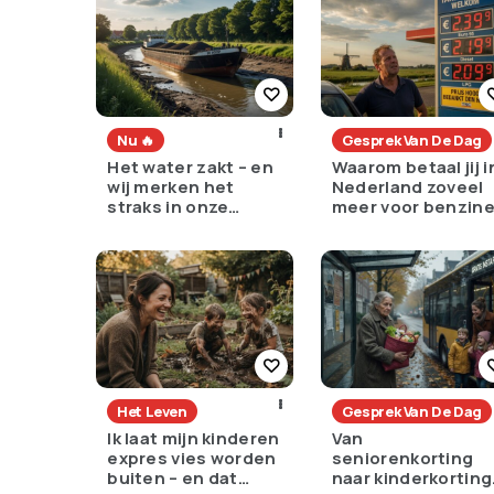
Nu 🔥
Gesprek Van De Dag
Het water zakt – en
Waarom betaal jij i
wij merken het
Nederland zoveel
straks in onze
meer voor benzin
portemonnee
dan de rest van
Europa?
Het Leven
Gesprek Van De Dag
Ik laat mijn kinderen
Van
expres vies worden
seniorenkorting
buiten – en dat
naar kinderkorting