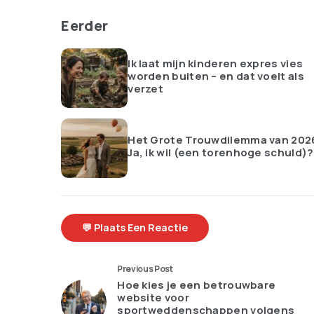
Eerder
Ik laat mijn kinderen expres vies
worden buiten – en dat voelt als
verzet
Het Grote Trouwdilemma van 202
Ja, ik wil (een torenhoge schuld)?
💬 Plaats Een Reactie
Previous Post
Hoe kies je een betrouwbare
website voor
sportweddenschappen volgens