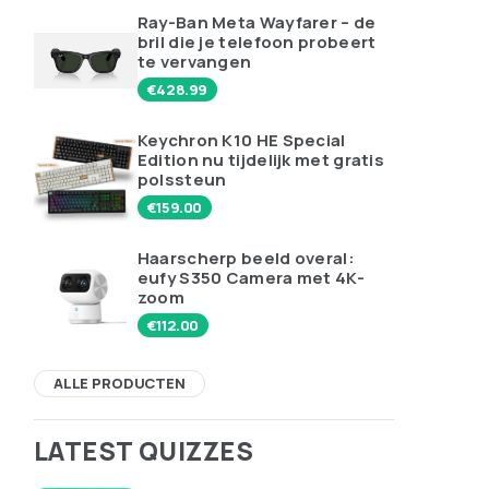
Ray-Ban Meta Wayfarer – de
bril die je telefoon probeert
te vervangen
€
428.99
Keychron K10 HE Special
Edition nu tijdelijk met gratis
polssteun
€
159.00
Haarscherp beeld overal:
eufy S350 Camera met 4K-
zoom
€
112.00
ALLE PRODUCTEN
LATEST QUIZZES