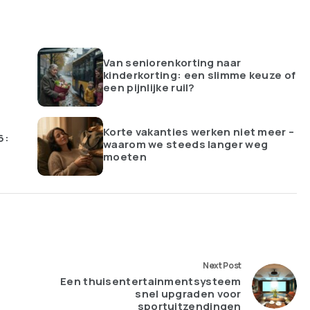
Van seniorenkorting naar
kinderkorting: een slimme keuze of
een pijnlijke ruil?
Korte vakanties werken niet meer –
6:
waarom we steeds langer weg
moeten
Next Post
Een thuisentertainmentsysteem
snel upgraden voor
sportuitzendingen