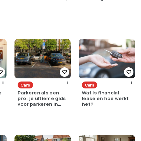
Cars
Cars
e
Parkeren als een
Wat is financial
pro: je ultieme gids
lease en hoe werkt
voor parkeren in
het?
Amsterdam