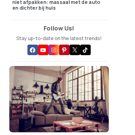
niet afpakken: massaal met de auto
en dichter bij huis
Follow Us!
Stay up-to-date on the latest trends!