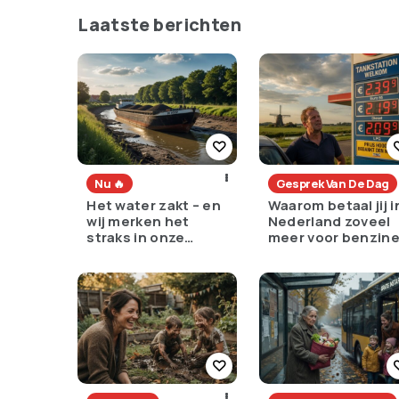
Laatste berichten
Nu 🔥
Gesprek Van De Dag
Het water zakt – en
Waarom betaal jij i
wij merken het
Nederland zoveel
straks in onze
meer voor benzin
portemonnee
dan de rest van
Europa?