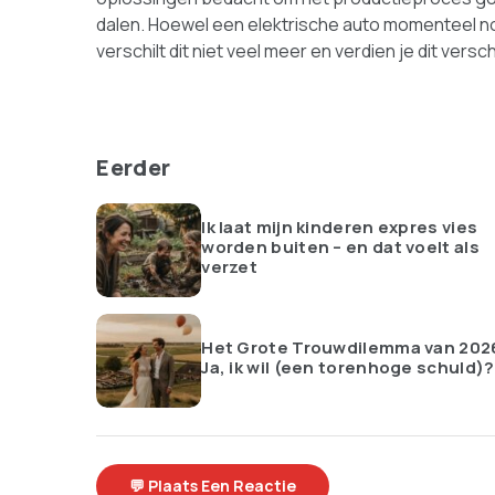
dalen. Hoewel een elektrische auto momenteel nog a
verschilt dit niet veel meer en verdien je dit ver
Eerder
Ik laat mijn kinderen expres vies
worden buiten – en dat voelt als
verzet
Het Grote Trouwdilemma van 202
Ja, ik wil (een torenhoge schuld)?
💬 Plaats Een Reactie