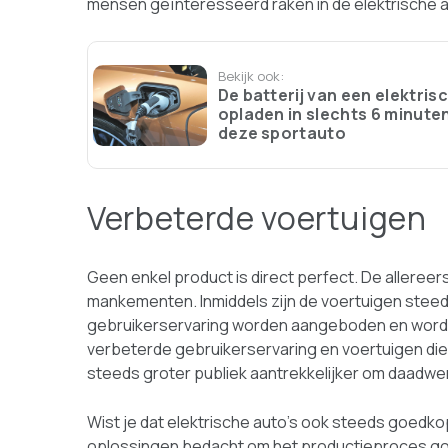
mensen geïnteresseerd raken in de elektrische a
Bekijk ook:
De batterij van een elektris
opladen in slechts 6 minute
deze sportauto
Verbeterde voertuigen
Geen enkel product is direct perfect. De alleree
mankementen. Inmiddels zijn de voertuigen stee
gebruikerservaring worden aangeboden en worde
verbeterde gebruikerservaring en voertuigen die 
steeds groter publiek aantrekkelijker om daadwe
Wist je dat elektrische auto’s ook steeds goed
oplossingen bedacht om het productieproces go