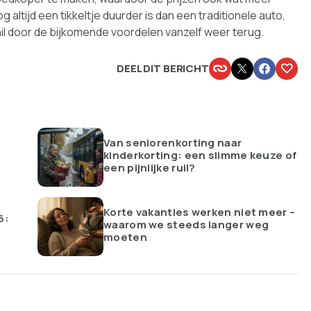
ltijd een tikkeltje duurder is dan een traditionele auto,
schil door de bijkomende voordelen vanzelf weer terug.
DEEL DIT BERICHT
Van seniorenkorting naar
kinderkorting: een slimme keuze of
een pijnlijke ruil?
Korte vakanties werken niet meer –
6:
waarom we steeds langer weg
moeten