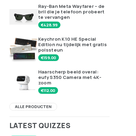
Ray-Ban Meta Wayfarer – de
bril die je telefoon probeert
te vervangen
€
428.99
Keychron K10 HE Special
Edition nu tijdelijk met gratis
polssteun
€
159.00
Haarscherp beeld overal:
eufy S350 Camera met 4K-
zoom
€
112.00
ALLE PRODUCTEN
LATEST QUIZZES