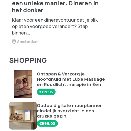
een unieke manier: Dineren in
het donker
Klaar voor een dineravontuur dat je blik
op eten voorgoed verandert? Stap
binnen...
Amsterdam
SHOPPING
Ontspan & Verzorg je
Hoofdhuid met Luxe Massage
en Roodlichttherapie in Één!
€
119.95
Qudoo digitale muurplanner:
eindelijk overzicht in ons
drukke gezin
€
599.00