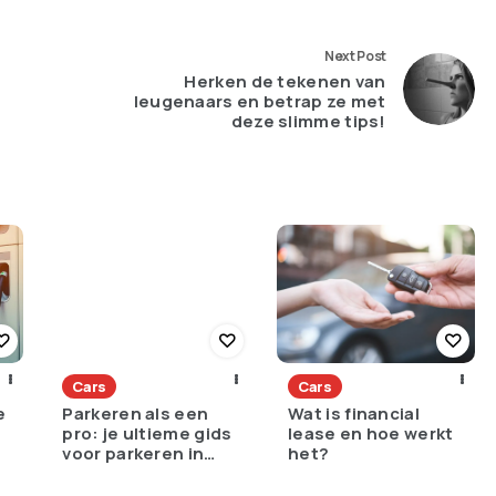
Next Post
Herken de tekenen van
leugenaars en betrap ze met
deze slimme tips!
Cars
Cars
e
Parkeren als een
Wat is financial
pro: je ultieme gids
lease en hoe werkt
voor parkeren in
het?
Amsterdam