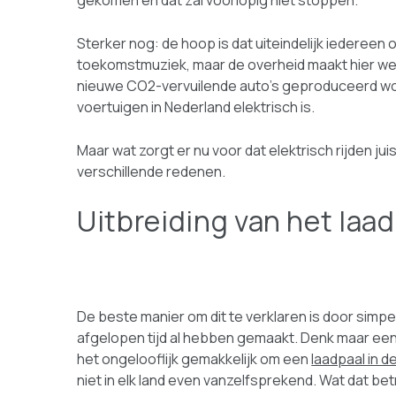
gekomen en dat zal voorlopig niet stoppen.
Sterker nog: de hoop is dat uiteindelijk iedereen 
toekomstmuziek, maar de overheid maakt hier we
nieuwe CO2-vervuilende auto’s geproduceerd wor
voertuigen in Nederland elektrisch is.
Maar wat zorgt er nu voor dat elektrisch rijden ju
verschillende redenen.
Uitbreiding van het laa
De beste manier om dit te verklaren is door simp
afgelopen tijd al hebben gemaakt. Denk maar een
het ongelooflijk gemakkelijk om een
laadpaal in d
niet in elk land even vanzelfsprekend. Wat dat bet