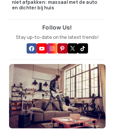
niet afpakken: massaal met de auto
en dichter bij huis
Follow Us!
Stay up-to-date on the latest trends!