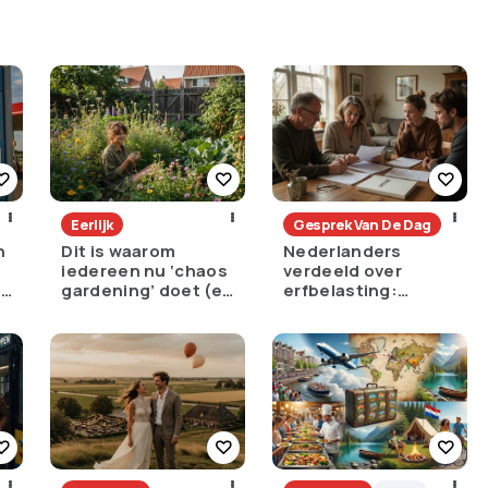
Eerlijk
Gesprek Van De Dag
n
Dit is waarom
Nederlanders
iedereen nu ‘chaos
verdeeld over
e
gardening’ doet (en
erfbelasting:
het is geniaal)
noodzakelijk tegen
ongelijkheid of
oneerlijk?