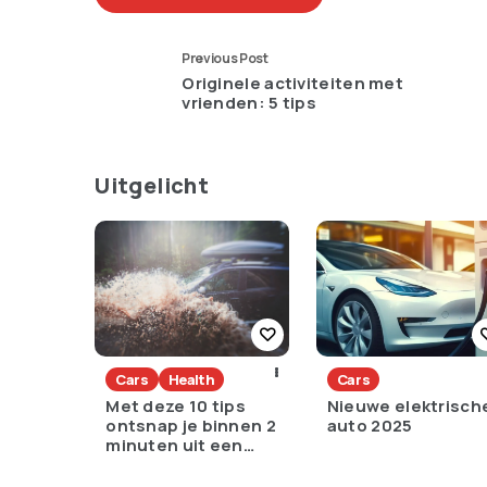
Previous Post
Originele activiteiten met
vrienden: 5 tips
Uitgelicht
Cars
Health
Cars
Met deze 10 tips
Nieuwe elektrisch
ontsnap je binnen 2
auto 2025
minuten uit een
zinkende auto