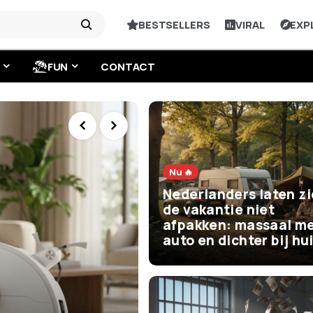
BESTSELLERS
VIRAL
EXP
FUN
CONTACT
Nu 🔥
Nederlanders laten z
de vakantie niet
afpakken: massaal me
auto en dichter bij hu