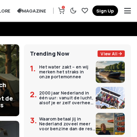
0
LORE
MAGAZINE
Sign Up
Trending Now
View All
Het water zakt – en wij
merken het straks in
onze portemonnee
ich
2000 jaar Nederland in
t de
één uur: vanuit de lucht,
alsof je er zelf overheen
is
vliegt
Waarom betaal jij in
Nederland zoveel meer
voor benzine dan de rest
van Europa?