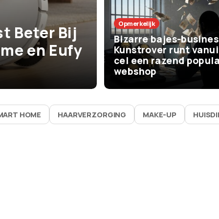
Het Leven
Opmerkelijk
t Beter Bij
De beste zom
Bizarre bajes-busines
me en Eufy
vaak bijna niks
Kunstrover runt vanui
cel een razend popula
waarom ze zo 
webshop
MART HOME
HAARVERZORGING
MAKE-UP
HUISD