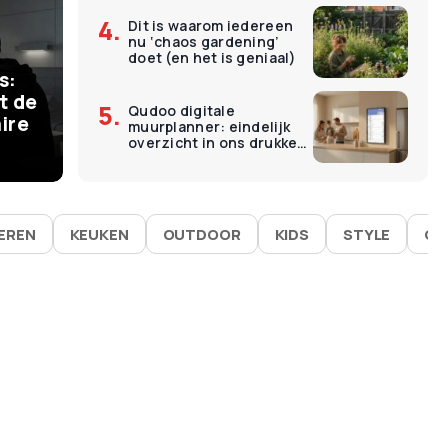
Dit is waarom iedereen
€
11
nu ‘chaos gardening’
ermomenten kosten
O
doet (en het is geniaal)
s:
 – en dat is precies
L
t de
Qudoo digitale
ire
muurplanner: eindelijk
goed werken
É
overzicht in ons drukke
gezin
IEREN
KEUKEN
OUTDOOR
KIDS
STYLE
GA