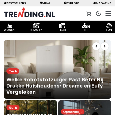
BESTSELLERS
VIRAL
EXPLORE
MAGAZINE
WONEN
BEAUTY
TECH
FIT
FUN
Tech
Welke Robotstofzuiger Past Beter Bij
Drukke Huishoudens: Dreame en Eufy
Vergeleken
Nu 🔥
Opmerkelijk
Nederlanders laten zich