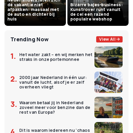
de vakantie niet
Bizarre bajes-business:
afpakken: massaal met
Kunstrover runt vanuit
de auto en dichter bij
de cel een razend
huis
populaire webshop
Trending Now
View All
Het water zakt – en wij merken het
straks in onze portemonnee
2000 jaar Nederland in één uur:
vanuit de lucht, alsof je er zelf
overheen vliegt
Waarom betaal jij in Nederland
zoveel meer voor benzine dan de
rest van Europa?
Dit is waarom iedereen nu ‘chaos