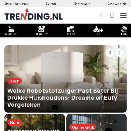
BESTSELLERS
VIRAL
EXPLORE
MAGAZINE
WONEN
BEAUTY
TECH
FIT
FUN
Tech
Welke Robotstofzuiger Past Beter Bij
Drukke Huishoudens: Dreame en Eufy
Vergeleken
Nu 🔥
Opmerkelijk
Nederlanders laten zich