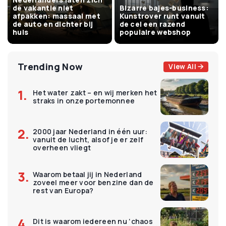
de vakantie niet
Bizarre bajes-business:
afpakken: massaal met
Kunstrover runt vanuit
de auto en dichter bij
de cel een razend
huis
populaire webshop
Trending Now
View All
Het water zakt – en wij merken het
straks in onze portemonnee
2000 jaar Nederland in één uur:
vanuit de lucht, alsof je er zelf
overheen vliegt
Waarom betaal jij in Nederland
zoveel meer voor benzine dan de
rest van Europa?
Dit is waarom iedereen nu ‘chaos