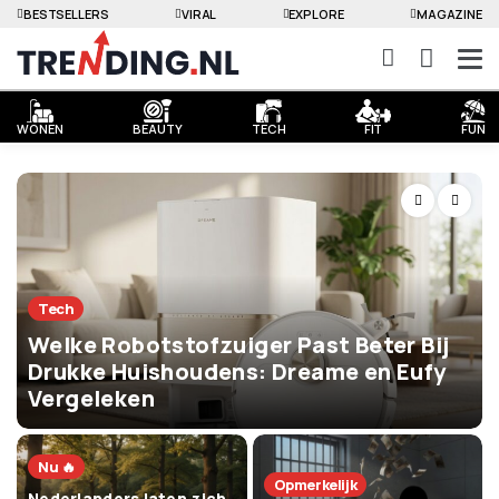
BESTSELLERS
VIRAL
EXPLORE
MAGAZINE
WONEN
BEAUTY
TECH
FIT
FUN
Tech
Welke Robotstofzuiger Past Beter Bij
Drukke Huishoudens: Dreame en Eufy
Vergeleken
Nu 🔥
Opmerkelijk
Nederlanders laten zich