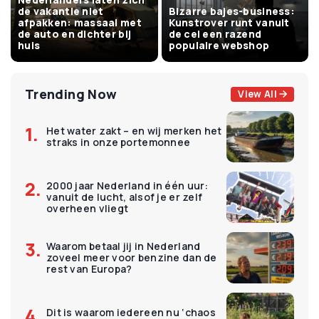
de vakantie niet
Bizarre bajes-business:
afpakken: massaal met
Kunstrover runt vanuit
de auto en dichter bij
de cel een razend
huis
populaire webshop
Trending Now
View All
Het water zakt – en wij merken het
straks in onze portemonnee
2000 jaar Nederland in één uur:
vanuit de lucht, alsof je er zelf
overheen vliegt
Waarom betaal jij in Nederland
zoveel meer voor benzine dan de
rest van Europa?
Dit is waarom iedereen nu ‘chaos