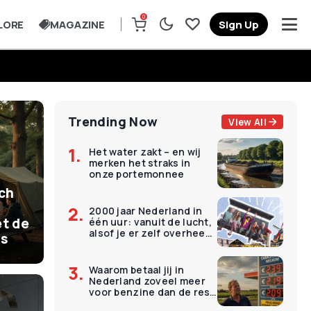
0
LORE
MAGAZINE
Sign Up
Trending Now
View All
Het water zakt – en wij
merken het straks in
onze portemonnee
ich
2000 jaar Nederland in
t de
één uur: vanuit de lucht,
alsof je er zelf overheen
is
vliegt
Waarom betaal jij in
Nederland zoveel meer
voor benzine dan de rest
van Europa?