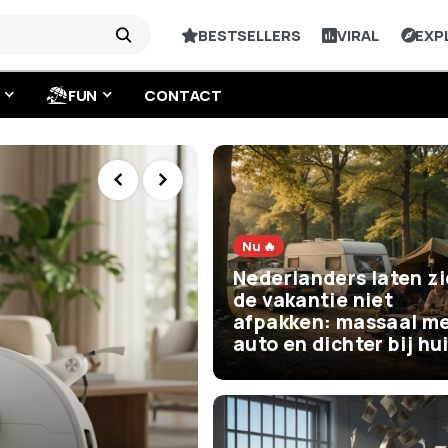
BESTSELLERS
VIRAL
EXP
FUN
CONTACT
Nu 🔥
Nederlanders laten z
de vakantie niet
afpakken: massaal me
auto en dichter bij hu