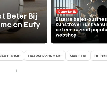
Het Leven
Opmerkelijk
t Beter Bij
De beste zom
Bizarre bajes-busines
me en Eufy
vaak bijna niks
Kunstrover runt vanui
cel een razend popula
waarom ze zo 
webshop
MART HOME
HAARVERZORGING
MAKE-UP
HUISD