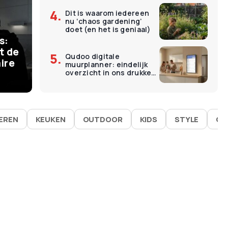
Dit is waarom iedereen
€
11
nu ‘chaos gardening’
ermomenten kosten
O
doet (en het is geniaal)
s:
 – en dat is precies
L
t de
Qudoo digitale
ire
muurplanner: eindelijk
goed werken
É
overzicht in ons drukke
gezin
IEREN
KEUKEN
OUTDOOR
KIDS
STYLE
GA