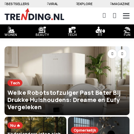
BESTSELLERS
VIRAL
EXPLORE
MAGAZINE
WONEN
BEAUTY
TECH
FIT
FUN
Tech
Welke Robotstofzuiger Past Beter Bij
Drukke Huishoudens: Dreame en Eufy
Vergeleken
Nu 🔥
Opmerkelijk
Nederlanders laten zich