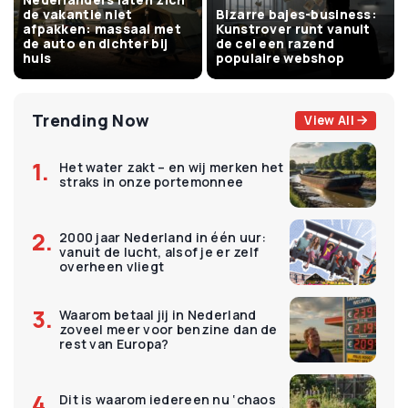
de vakantie niet
Bizarre bajes-business:
afpakken: massaal met
Kunstrover runt vanuit
de auto en dichter bij
de cel een razend
huis
populaire webshop
Trending Now
View All
Het water zakt – en wij merken het
straks in onze portemonnee
2000 jaar Nederland in één uur:
vanuit de lucht, alsof je er zelf
overheen vliegt
Waarom betaal jij in Nederland
zoveel meer voor benzine dan de
rest van Europa?
Dit is waarom iedereen nu ‘chaos