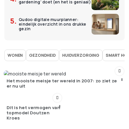
gardening’ doet (en het is geniaal)
Qudoo digitale muurplanner:
eindelijk overzicht in ons drukke
gezin
WONEN
GEZONDHEID
HUIDVERZORGING
SMART HO
Het mooiste meisje ter wereld in 2007: zo ziet ze
er nu uit
Dit is het vermogen van
topmodel Doutzen
Kroes