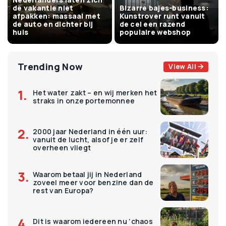
de vakantie niet
Bizarre bajes-business:
afpakken: massaal met
Kunstrover runt vanuit
de auto en dichter bij
de cel een razend
huis
populaire webshop
Trending Now
View All
Het water zakt – en wij merken het
straks in onze portemonnee
2000 jaar Nederland in één uur:
vanuit de lucht, alsof je er zelf
overheen vliegt
Waarom betaal jij in Nederland
zoveel meer voor benzine dan de
rest van Europa?
Dit is waarom iedereen nu ‘chaos