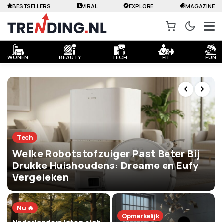
BESTSELLERS
VIRAL
EXPLORE
MAGAZINE
WONEN
BEAUTY
TECH
FIT
FUN
Tech
Welke Robotstofzuiger Past Beter Bij
Drukke Huishoudens: Dreame en Eufy
Vergeleken
Nu 🔥
Opmerkelijk
Nederlanders laten zich