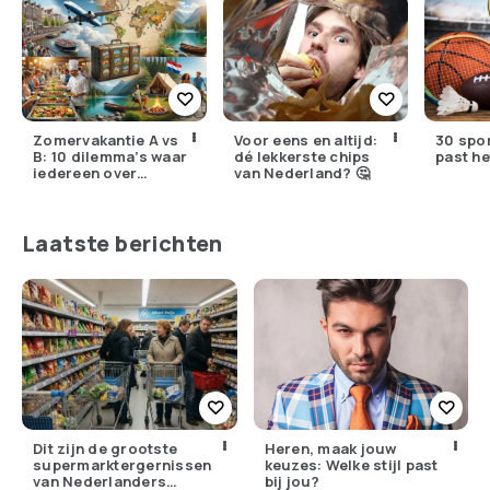
Zomervakantie A vs
Voor eens en altijd:
30 spo
B: 10 dilemma’s waar
dé lekkerste chips
past he
iedereen over
van Nederland? 🤔
struikelt
Laatste berichten
Dit zijn de grootste
Heren, maak jouw
supermarktergernissen
keuzes: Welke stijl past
van Nederlanders
bij jou?