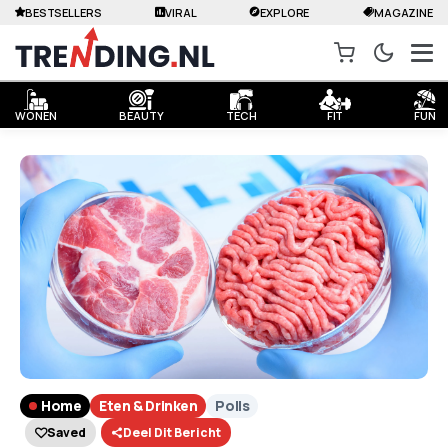
BESTSELLERS
VIRAL
EXPLORE
MAGAZINE
WONEN
BEAUTY
TECH
FIT
FUN
Home
Eten & Drinken
Polls
Saved
Deel Dit Bericht