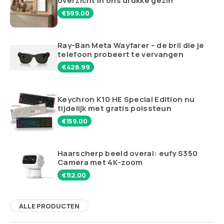
overzicht in ons drukke gezin
€
599.00
Ray-Ban Meta Wayfarer – de bril die je
telefoon probeert te vervangen
€
428.99
Keychron K10 HE Special Edition nu
tijdelijk met gratis polssteun
€
159.00
Haarscherp beeld overal: eufy S350
Camera met 4K-zoom
€
112.00
ALLE PRODUCTEN