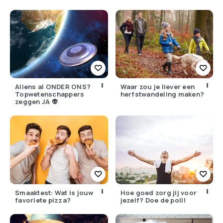
(herken jij ze?)
Aliens al ONDER ONS?
Waar zou je liever een
Topwetenschappers
herfstwandeling maken?
zeggen JA 👽
Smaaktest: Wat is jouw
Hoe goed zorg jij voor
favoriete pizza?
jezelf? Doe de poll!