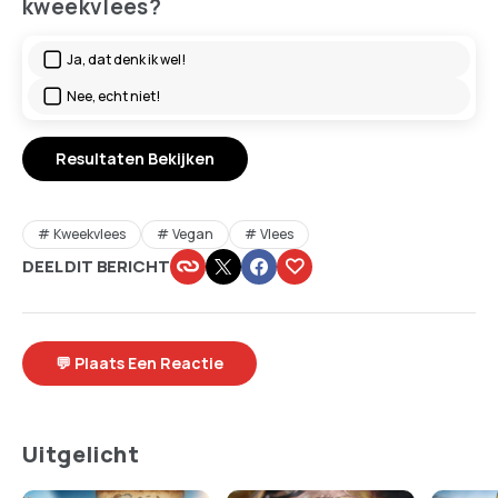
kweekvlees?
Ja, dat denk ik wel!
Nee, echt niet!
Resultaten Bekijken
Kweekvlees
Vegan
Vlees
DEEL DIT BERICHT
💬 Plaats Een Reactie
Uitgelicht