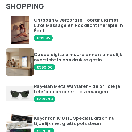
SHOPPING
Ontspan & Verzorg je Hoofdhuid met
Luxe Massage en Roodlichttherapie in
Één!
€
119.95
Qudoo digitale muurplanner: eindelijk
overzicht in ons drukke gezin
€
599.00
Ray-Ban Meta Wayfarer – de bril die je
telefoon probeert te vervangen
€
428.99
Keychron K10 HE Special Edition nu
tijdelijk met gratis polssteun
€
159.00