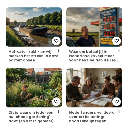
Het water zakt – en wij
Waarom betaal jij in
merken het straks in onze
Nederland zoveel meer
portemonnee
voor benzine dan de rest
van Europa?
Dit is waarom iedereen
Nederlanders verdeeld
nu ‘chaos gardening’
over erfbelasting:
doet (en het is geniaal)
noodzakelijk tegen
ongelijkheid of oneerlijk?