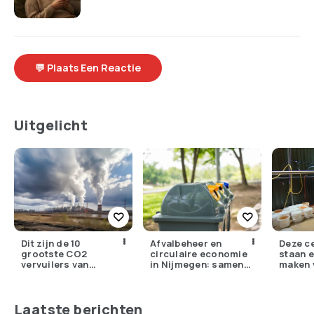
💬 Plaats Een Reactie
Uitgelicht
Dit zijn de 10
Afvalbeheer en
Deze c
grootste CO2
circulaire economie
staan e
vervuilers van
in Nijmegen: samen
maken 
Nederland
werken aan een
synthe
groene toekomst
Laatste berichten