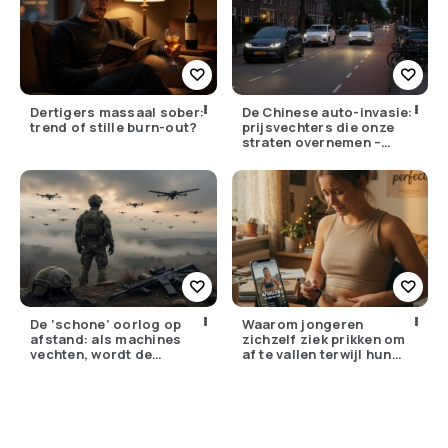
Dertigers massaal sober:
De Chinese auto-invasie:
trend of stille burn-out?
prijsvechters die onze
straten overnemen –
maar hoe goed zijn ze
écht?
De ‘schone’ oorlog op
Waarom jongeren
afstand: als machines
zichzelf ziek prikken om
vechten, wordt de
af te vallen terwijl hun
drempel om te doden
ouders de huisarts
lager
bellen