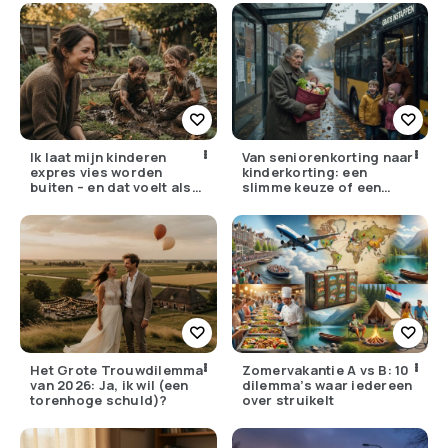
Ik laat mijn kinderen
Van seniorenkorting naar
expres vies worden
kinderkorting: een
buiten – en dat voelt als
slimme keuze of een
verzet
pijnlijke ruil?
Het Grote Trouwdilemma
Zomervakantie A vs B: 10
van 2026: Ja, ik wil (een
dilemma’s waar iedereen
torenhoge schuld)?
over struikelt