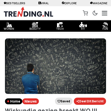
BESTSELLERS
VIRAL
EXPLORE
MAGAZINE
WONEN
BEAUTY
TECH
FIT
FUN
Home
Nieuws
Saved
Deel Dit Bericht
Wiskundig gezien breekt WO III