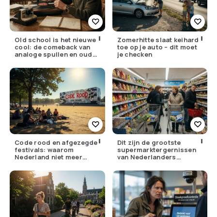
Old school is het nieuwe
Zomerhitte slaat keihard
cool: de comeback van
toe op je auto – dit moet
analoge spullen en oude
je checken
gewoontes
Code rood en afgezegde
Dit zijn de grootste
festivals: waarom
supermarktergernissen
Nederland niet meer
van Nederlanders
tegen zijn eigen weer kan
(herken jij ze?)