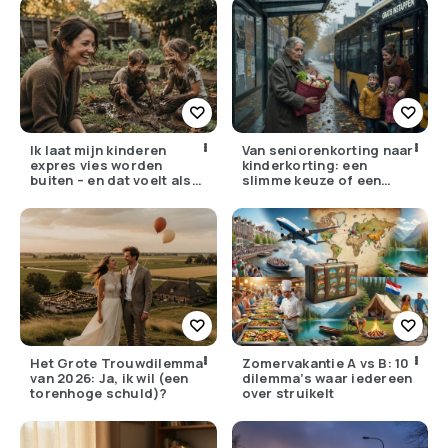
Ik laat mijn kinderen
Van seniorenkorting naar
expres vies worden
kinderkorting: een
buiten – en dat voelt als
slimme keuze of een
verzet
pijnlijke ruil?
Het Grote Trouwdilemma
Zomervakantie A vs B: 10
van 2026: Ja, ik wil (een
dilemma’s waar iedereen
torenhoge schuld)?
over struikelt