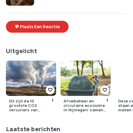
💬 Plaats Een Reactie
Uitgelicht
Dit zijn de 10
Afvalbeheer en
Deze c
grootste CO2
circulaire economie
staan e
vervuilers van
in Nijmegen: samen
maken 
Nederland
werken aan een
synthe
groene toekomst
Laatste berichten