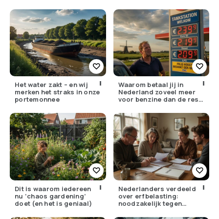
Het water zakt – en wij
Waarom betaal jij in
merken het straks in onze
Nederland zoveel meer
portemonnee
voor benzine dan de rest
van Europa?
Dit is waarom iedereen
Nederlanders verdeeld
nu ‘chaos gardening’
over erfbelasting:
doet (en het is geniaal)
noodzakelijk tegen
ongelijkheid of oneerlijk?