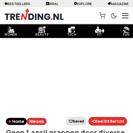
BESTSELLERS
VIRAL
EXPLORE
MAGAZINE
WONEN
BEAUTY
TECH
FIT
FUN
Lasse Ansaharju© / 123rf.com
Home
Nieuws
Saved
Deel Dit Bericht
Geen 1 april grappen door diverse