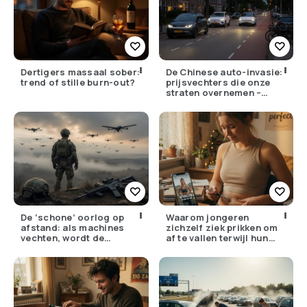
Dertigers massaal sober:
De Chinese auto-invasie:
trend of stille burn-out?
prijsvechters die onze
straten overnemen –
maar hoe goed zijn ze
écht?
De ‘schone’ oorlog op
Waarom jongeren
afstand: als machines
zichzelf ziek prikken om
vechten, wordt de
af te vallen terwijl hun
drempel om te doden
ouders de huisarts
lager
bellen