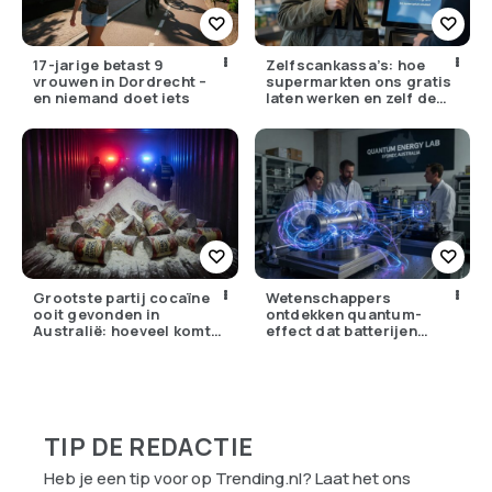
17-jarige betast 9
Zelfscankassa’s: hoe
vrouwen in Dordrecht –
supermarkten ons gratis
en niemand doet iets
laten werken en zelf de
winst opstrijken
Grootste partij cocaïne
Wetenschappers
ooit gevonden in
ontdekken quantum-
Australië: hoeveel komt
effect dat batterijen
er eigenlijk Nederland
overbodig zou kunnen
binnen?
maken
TIP DE REDACTIE
Heb je een tip voor op Trending.nl? Laat het ons