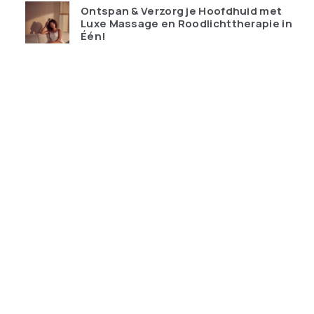
Ontspan & Verzorg je Hoofdhuid met
Luxe Massage en Roodlichttherapie in
Één!
€
119.95
Qudoo digitale muurplanner: eindelijk
overzicht in ons drukke gezin
€
599.00
Ray-Ban Meta Wayfarer – de bril die je
telefoon probeert te vervangen
€
428.99
Keychron K10 HE Special Edition nu
tijdelijk met gratis polssteun
€
159.00