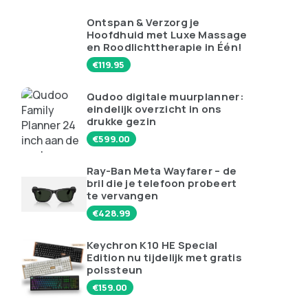
Ontspan & Verzorg je
Hoofdhuid met Luxe Massage
en Roodlichttherapie in Één!
€
119.95
Qudoo digitale muurplanner:
eindelijk overzicht in ons
drukke gezin
€
599.00
Ray-Ban Meta Wayfarer – de
bril die je telefoon probeert
te vervangen
€
428.99
Keychron K10 HE Special
Edition nu tijdelijk met gratis
polssteun
€
159.00