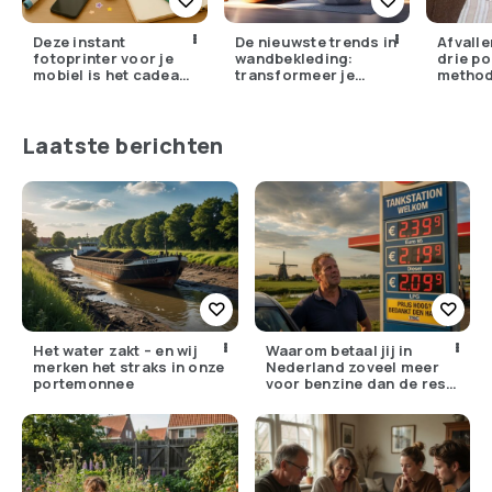
Deze instant
De nieuwste trends in
Afvalle
fotoprinter voor je
wandbekleding:
drie po
mobiel is het cadeau
transformeer je
metho
dat iedereen stiekem
interieur
wil
Laatste berichten
Het water zakt – en wij
Waarom betaal jij in
merken het straks in onze
Nederland zoveel meer
portemonnee
voor benzine dan de rest
van Europa?