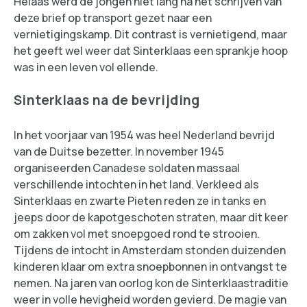
Helaas werd de jongen niet lang na het schrijven van
deze brief op transport gezet naar een
vernietigingskamp. Dit contrast is vernietigend, maar
het geeft wel weer dat Sinterklaas een sprankje hoop
was in een leven vol ellende.
Sinterklaas na de bevrijding
In het voorjaar van 1954 was heel Nederland bevrijd
van de Duitse bezetter. In november 1945
organiseerden Canadese soldaten massaal
verschillende intochten in het land. Verkleed als
Sinterklaas en zwarte Pieten reden ze in tanks en
jeeps door de kapotgeschoten straten, maar dit keer
om zakken vol met snoepgoed rond te strooien.
Tijdens de intocht in Amsterdam stonden duizenden
kinderen klaar om extra snoepbonnen in ontvangst te
nemen. Na jaren van oorlog kon de Sinterklaastraditie
weer in volle hevigheid worden gevierd. De magie van