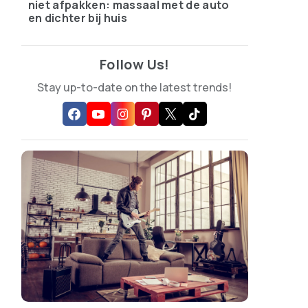
niet afpakken: massaal met de auto
en dichter bij huis
Follow Us!
Stay up-to-date on the latest trends!