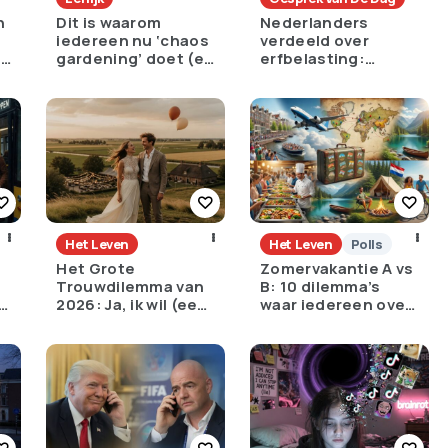
n
Dit is waarom
Nederlanders
iedereen nu ‘chaos
verdeeld over
e
gardening’ doet (en
erfbelasting:
het is geniaal)
noodzakelijk tegen
ongelijkheid of
oneerlijk?
Het Leven
Het Leven
Polls
Het Grote
Zomervakantie A vs
Trouwdilemma van
B: 10 dilemma’s
:
2026: Ja, ik wil (een
waar iedereen over
torenhoge
struikelt
?
schuld)?