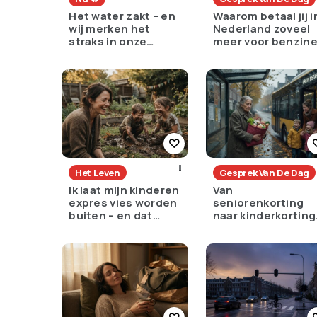
Het water zakt – en
Waarom betaal jij i
wij merken het
Nederland zoveel
straks in onze
meer voor benzin
portemonnee
dan de rest van
Europa?
Het Leven
Gesprek Van De Dag
Ik laat mijn kinderen
Van
expres vies worden
seniorenkorting
buiten – en dat
naar kinderkorting
voelt als verzet
een slimme keuze
of een pijnlijke ruil