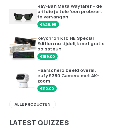
Ray-Ban Meta Wayfarer – de
bril die je telefoon probeert
te vervangen
€
428.99
Keychron K10 HE Special
Edition nu tijdelijk met gratis
polssteun
€
159.00
Haarscherp beeld overal:
eufy S350 Camera met 4K-
zoom
€
112.00
ALLE PRODUCTEN
LATEST QUIZZES