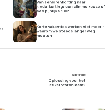
Van seniorenkorting naar
kinderkorting: een slimme keuze of
een pijnlijke ruil?
Korte vakanties werken niet meer –
6:
waarom we steeds langer weg
moeten
Next Post
Oplossing voor het
stikstofprobleem?