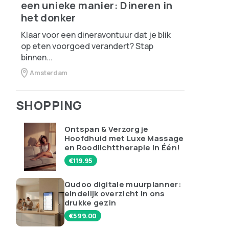
een unieke manier: Dineren in
het donker
Klaar voor een dineravontuur dat je blik
op eten voorgoed verandert? Stap
binnen...
Amsterdam
SHOPPING
Ontspan & Verzorg je
Hoofdhuid met Luxe Massage
en Roodlichttherapie in Één!
€
119.95
Qudoo digitale muurplanner:
eindelijk overzicht in ons
drukke gezin
€
599.00