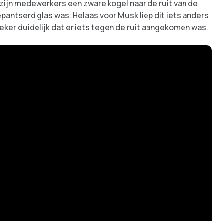
 zijn medewerkers een zware kogel naar de ruit van de
epantserd glas was. Helaas voor Musk liep dit iets anders
zeker duidelijk dat er iets tegen de ruit aangekomen was.