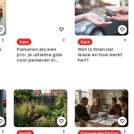
Cars
Cars
e
Parkeren als een
Wat is financial
pro: je ultieme gids
lease en hoe werkt
voor parkeren in
het?
Amsterdam
Eerlijk
Gesprek Van De Dag