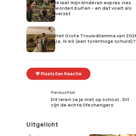
Ik laat mijn kinderen expres vies
worden buiten – en dat voelt als
verzet
Het Grote Trouwdilemma van 202
Ja, ik wil (een torenhoge schuld)?
💬 Plaats Een Reactie
Previous Post
Dit leren ze je niet op school.. Dit
zijn de echte lifechangers
Uitgelicht