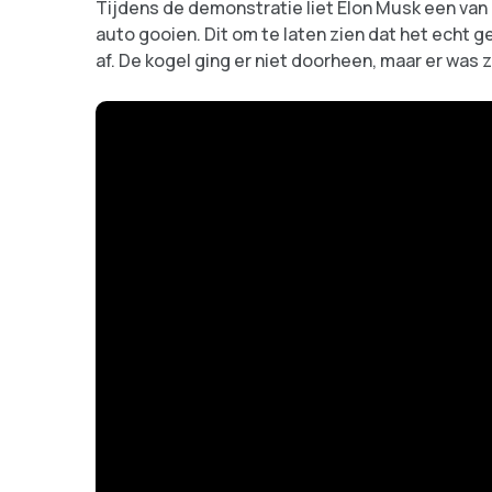
Tijdens de demonstratie liet Elon Musk een van
auto gooien. Dit om te laten zien dat het echt g
af. De kogel ging er niet doorheen, maar er was 