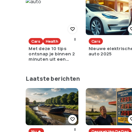
Cars
Health
Cars
Met deze 10 tips
Nieuwe elektrisch
ontsnap je binnen 2
auto 2025
minuten uit een
zinkende auto
Laatste berichten
Nu 🔥
Gesprek Van De Dag