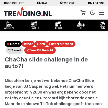
BESTSELLERS
VIRAL
EXPLORE
MAGAZINE
WONEN
BEAUTY
TECH
FIT
FUN
Home
Bizar
Cars
Entertainment
Saved
Deel Dit Bericht
ChaCha slide challenge in de
auto?!
Misschien ken je het wel bekende ChaCha Slide
liedje van DJ Casper nog wel. Het nummer werd
uitgebracht in 2000 en was erg bekend door het
catchy deuntje en uiteraard bijbehorende dansje.
Maar deze nieuwe TikTok challenge geeft toch een