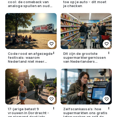
cool: de comeback van
toe op je auto – dit moet
analoge spullen en oude
je checken
gewoontes
Code rood en afgezegde
Dit zijn de grootste
festivals: waarom
supermarktergernissen
Nederland niet meer
van Nederlanders
tegen zijn eigen weer kan
(herken jij ze?)
17-jarige betast 9
Zelfscankassa’s: hoe
vrouwen in Dordrecht –
supermarkten ons gratis
en niemand doet iets
laten werken en zelf de