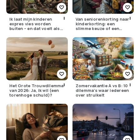
Ik laat mijn kinderen
Van seniorenkorting naar
expres vies worden
kinderkorting: een
buiten – en dat voelt als
slimme keuze of een
verzet
pijnlijke ruil?
Het Grote Trouwdilemma
Zomervakantie A vs B: 10
van 2026: Ja, ik wil (een
dilemma’s waar iedereen
torenhoge schuld)?
over struikelt