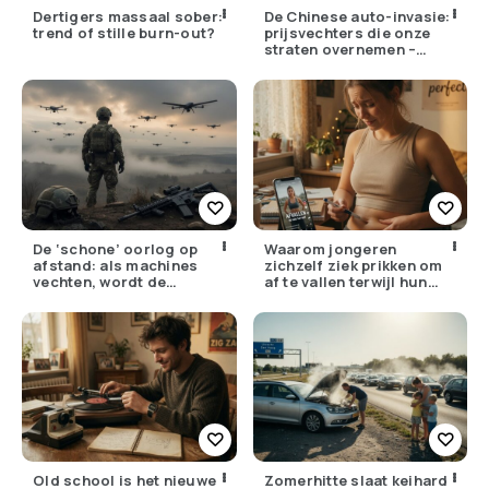
Dertigers massaal sober:
De Chinese auto-invasie:
trend of stille burn-out?
prijsvechters die onze
straten overnemen –
maar hoe goed zijn ze
écht?
De ‘schone’ oorlog op
Waarom jongeren
afstand: als machines
zichzelf ziek prikken om
vechten, wordt de
af te vallen terwijl hun
drempel om te doden
ouders de huisarts
lager
bellen
Old school is het nieuwe
Zomerhitte slaat keihard