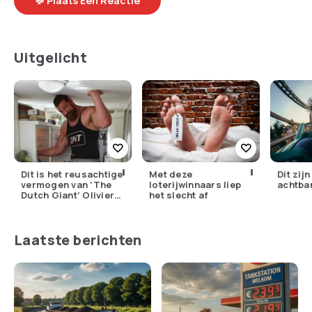
💬 Plaats Een Reactie
Uitgelicht
Dit is het reusachtige
Met deze
Dit zij
vermogen van ‘The
loterijwinnaars liep
achtba
Dutch Giant’ Olivier
het slecht af
Richters
Laatste berichten