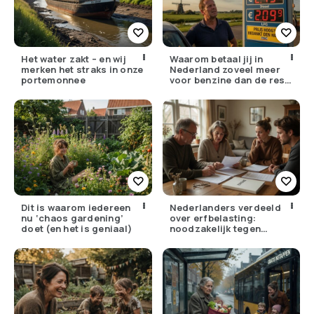
Het water zakt – en wij
Waarom betaal jij in
merken het straks in onze
Nederland zoveel meer
portemonnee
voor benzine dan de rest
van Europa?
Dit is waarom iedereen
Nederlanders verdeeld
nu ‘chaos gardening’
over erfbelasting:
doet (en het is geniaal)
noodzakelijk tegen
ongelijkheid of oneerlijk?