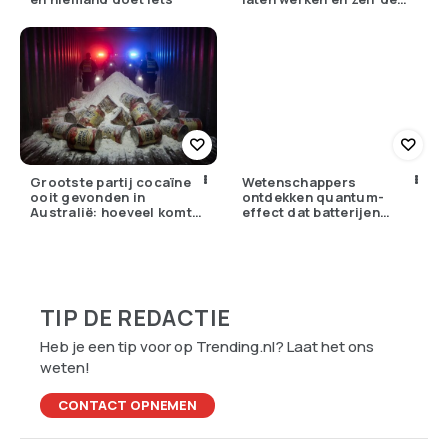
winst opstrijken
Grootste partij cocaïne
Wetenschappers
ooit gevonden in
ontdekken quantum-
Australië: hoeveel komt
effect dat batterijen
er eigenlijk Nederland
overbodig zou kunnen
binnen?
maken
TIP DE REDACTIE
Heb je een tip voor op Trending.nl? Laat het ons
weten!
CONTACT OPNEMEN