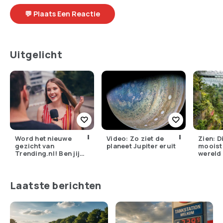
💬 Plaats Een Reactie
Uitgelicht
Word het nieuwe
Video: Zo ziet de
Zien: Di
gezicht van
planeet Jupiter eruit
mooiste
Trending.nl! Ben jij
wereld
dé straat-interviewer
die we zoeken?
Laatste berichten