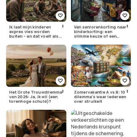
Ik laat mijn kinderen
Van seniorenkorting naar
expres vies worden
kinderkorting: een
buiten – en dat voelt als
slimme keuze of een
verzet
pijnlijke ruil?
Het Grote Trouwdilemma
Zomervakantie A vs B: 10
van 2026: Ja, ik wil (een
dilemma’s waar iedereen
torenhoge schuld)?
over struikelt