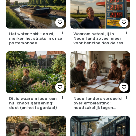
Het water zakt – en wij
Waarom betaal jij in
merken het straks in onze
Nederland zoveel meer
portemonnee
voor benzine dan de rest
van Europa?
Dit is waarom iedereen
Nederlanders verdeeld
nu ‘chaos gardening’
over erfbelasting:
doet (en het is geniaal)
noodzakelijk tegen
ongelijkheid of oneerlijk?