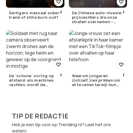
Dertigers massaal sober:
De Chinese auto-invasie:
trend of stille burn-out?
prijsvechters die onze
straten overnemen –
maar hoe goed zijn ze
écht?
De ‘schone’ oorlog op
Waarom jongeren
afstand: als machines
zichzelf ziek prikken om
vechten, wordt de
af te vallen terwijl hun
drempel om te doden
ouders de huisarts
lager
bellen
TIP DE REDACTIE
Heb je een tip voor op Trending.nl? Laat het ons
weten!