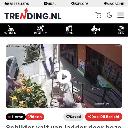
BESTSELLERS
VIRAL
EXPLORE
MAGAZINE
WONEN
BEAUTY
TECH
FIT
FUN
Home
Videos
Saved
Deel Dit Bericht
Schilder valt van ladder door boze