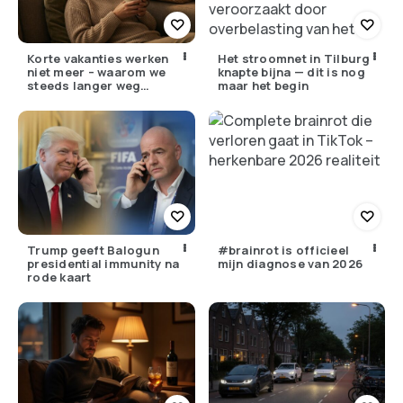
Korte vakanties werken
Het stroomnet in Tilburg
niet meer – waarom we
knapte bijna — dit is nog
steeds langer weg
maar het begin
moeten
Trump geeft Balogun
#brainrot is officieel
presidential immunity na
mijn diagnose van 2026
rode kaart