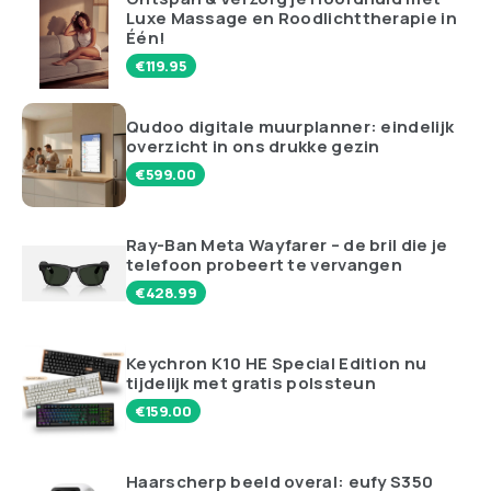
Luxe Massage en Roodlichttherapie in
Één!
€
119.95
Qudoo digitale muurplanner: eindelijk
overzicht in ons drukke gezin
€
599.00
Ray-Ban Meta Wayfarer – de bril die je
telefoon probeert te vervangen
€
428.99
Keychron K10 HE Special Edition nu
tijdelijk met gratis polssteun
€
159.00
Haarscherp beeld overal: eufy S350