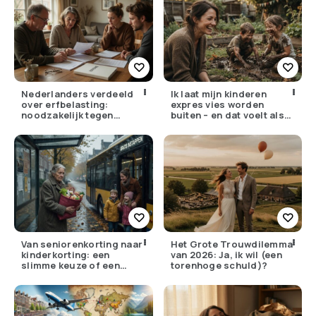
Nederlanders verdeeld
Ik laat mijn kinderen
over erfbelasting:
expres vies worden
noodzakelijk tegen
buiten – en dat voelt als
ongelijkheid of oneerlijk?
verzet
Van seniorenkorting naar
Het Grote Trouwdilemma
kinderkorting: een
van 2026: Ja, ik wil (een
slimme keuze of een
torenhoge schuld)?
pijnlijke ruil?