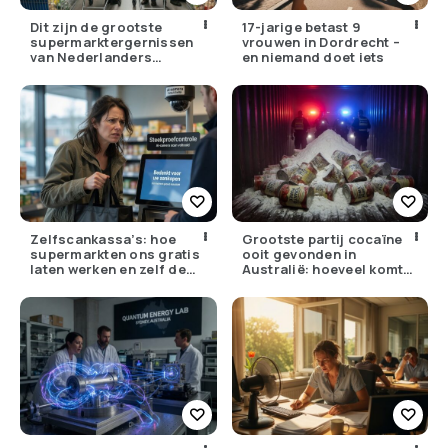
Dit zijn de grootste
17-jarige betast 9
supermarktergernissen
vrouwen in Dordrecht –
van Nederlanders
en niemand doet iets
(herken jij ze?)
Zelfscankassa’s: hoe
Grootste partij cocaïne
supermarkten ons gratis
ooit gevonden in
laten werken en zelf de
Australië: hoeveel komt
winst opstrijken
er eigenlijk Nederland
binnen?