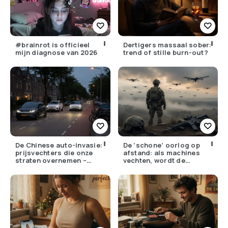
#brainrot is officieel
Dertigers massaal sober:
mijn diagnose van 2026
trend of stille burn-out?
De Chinese auto-invasie:
De ‘schone’ oorlog op
prijsvechters die onze
afstand: als machines
straten overnemen –
vechten, wordt de
maar hoe goed zijn ze
drempel om te doden
écht?
lager