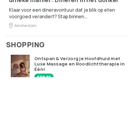
Klaar voor een dineravontuur dat je blik op eten
voorgoed verandert? Stap binnen...
Amsterdam
SHOPPING
Ontspan & Verzorg je Hoofdhuid met
Luxe Massage en Roodlichttherapie in
Één!
€
119.95
Qudoo digitale muurplanner: eindelijk
overzicht in ons drukke gezin
€
599.00
Ray-Ban Meta Wayfarer – de bril die je
telefoon probeert te vervangen