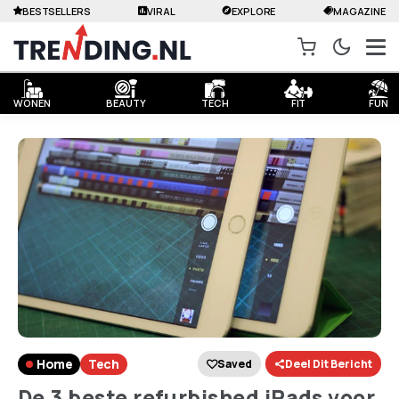
BESTSELLERS
VIRAL
EXPLORE
MAGAZINE
WONEN
BEAUTY
TECH
FIT
FUN
Home
Tech
Saved
Deel Dit Bericht
De 3 beste refurbished iPads voor