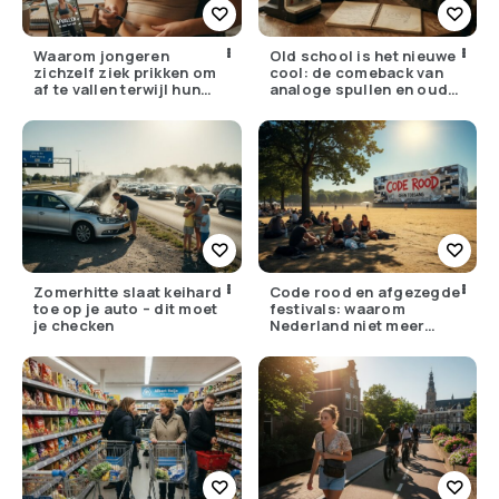
Waarom jongeren
Old school is het nieuwe
zichzelf ziek prikken om
cool: de comeback van
af te vallen terwijl hun
analoge spullen en oude
ouders de huisarts
gewoontes
bellen
Zomerhitte slaat keihard
Code rood en afgezegde
toe op je auto – dit moet
festivals: waarom
je checken
Nederland niet meer
tegen zijn eigen weer kan