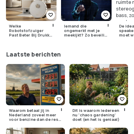
Welke
Iemand die
De idea
Robotstofzuiger
ongemerkt met je
speaker
Past Beter Bij Drukke
meekijkt? Zo beveilig
moet w
Huishoudens:
je jouw slimme
nieuwe
Dreame en Eufy
camera écht goed
100 SL
Vergeleken
Laatste berichten
Waarom betaal jij in
Dit is waarom iedereen
Nederland zoveel meer
nu ‘chaos gardening’
voor benzine dan de rest
doet (en het is geniaal)
van Europa?