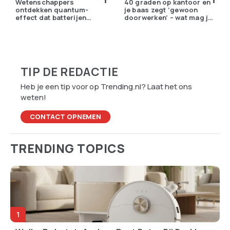
Wetenschappers
40 graden op kantoor en
ontdekken quantum-
je baas zegt ‘gewoon
effect dat batterijen
doorwerken’ – wat mag je
overbodig zou kunnen
eigenlijk weigeren?
maken
TIP DE REDACTIE
Heb je een tip voor op Trending.nl? Laat het ons
weten!
CONTACT OPNEMEN
TRENDING TOPICS