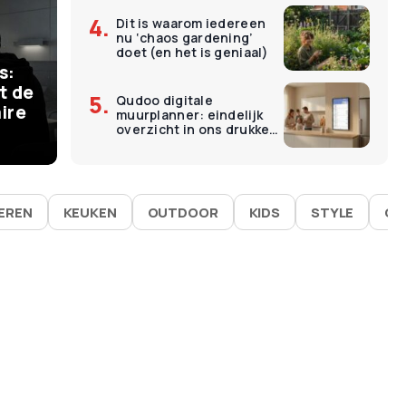
Dit is waarom iedereen
€
11
nu ‘chaos gardening’
ermomenten kosten
O
doet (en het is geniaal)
s:
 – en dat is precies
L
t de
Qudoo digitale
ire
muurplanner: eindelijk
goed werken
É
overzicht in ons drukke
gezin
IEREN
KEUKEN
OUTDOOR
KIDS
STYLE
GA