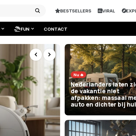
BESTSELLERS
VIRAL
EXP
FUN
CONTACT
Nu 🔥
Nederlanders laten z
de vakantie niet
afpakken: massaal me
auto en dichter bij hu