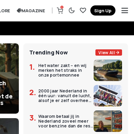
0
LORE
MAGAZINE
Sign Up
Trending Now
View All
Het water zakt – en wij
merken het straks in
onze portemonnee
ich
2000 jaar Nederland in
t de
één uur: vanuit de lucht,
alsof je er zelf overheen
is
vliegt
Waarom betaal jij in
Nederland zoveel meer
voor benzine dan de rest
van Europa?