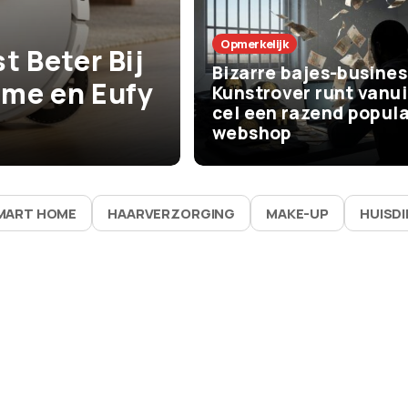
Het Leven
Opmerkelijk
t Beter Bij
De beste zom
Bizarre bajes-busines
me en Eufy
vaak bijna niks
Kunstrover runt vanui
cel een razend popula
waarom ze zo 
webshop
MART HOME
HAARVERZORGING
MAKE-UP
HUISD