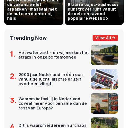
de vakantie niet
Bizarre bajes-business:
afpakken: massaal met
Kunstrover runt vanuit
de auto en dichter bij
de cel een razend
huis
populaire webshop
Trending Now
View All
Het water zakt – en wij merken het
straks in onze portemonnee
2000 jaar Nederland in één uur:
vanuit de lucht, alsof je er zelf
overheen vliegt
Waarom betaal jij in Nederland
zoveel meer voor benzine dan de
rest van Europa?
Dit is waarom iedereen nu ‘chaos