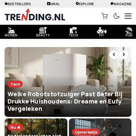
BESTSELLERS
VIRAL
EXPLORE
MAGAZINE
WONEN
BEAUTY
TECH
FIT
FUN
Tech
Welke Robotstofzuiger Past Beter Bij
Drukke Huishoudens: Dreame en Eufy
Vergeleken
Nu 🔥
Opmerkelijk
Nederlanders laten zich