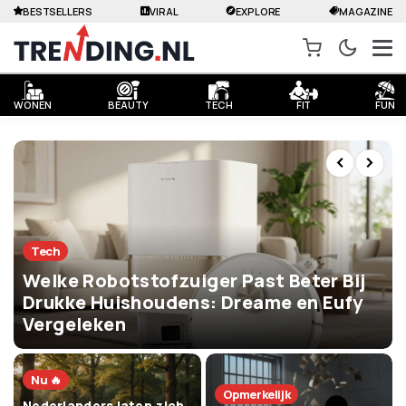
BESTSELLERS
VIRAL
EXPLORE
MAGAZINE
WONEN
BEAUTY
TECH
FIT
FUN
Tech
Welke Robotstofzuiger Past Beter Bij
Drukke Huishoudens: Dreame en Eufy
Vergeleken
Nu 🔥
Opmerkelijk
Nederlanders laten zich