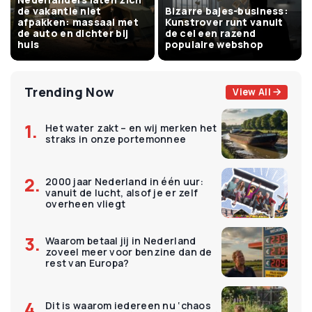
de vakantie niet
Bizarre bajes-business:
afpakken: massaal met
Kunstrover runt vanuit
de auto en dichter bij
de cel een razend
huis
populaire webshop
Trending Now
View All
Het water zakt – en wij merken het
straks in onze portemonnee
2000 jaar Nederland in één uur:
vanuit de lucht, alsof je er zelf
overheen vliegt
Waarom betaal jij in Nederland
zoveel meer voor benzine dan de
rest van Europa?
Dit is waarom iedereen nu ‘chaos