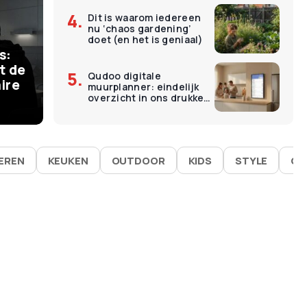
Dit is waarom iedereen
€
11
nu ‘chaos gardening’
ermomenten kosten
O
doet (en het is geniaal)
s:
 – en dat is precies
L
t de
Qudoo digitale
ire
muurplanner: eindelijk
goed werken
É
overzicht in ons drukke
gezin
IEREN
KEUKEN
OUTDOOR
KIDS
STYLE
GA