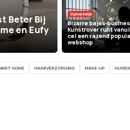
Het Leven
Opmerkelijk
t Beter Bij
De beste zom
Bizarre bajes-busines
me en Eufy
vaak bijna niks
Kunstrover runt vanui
cel een razend popula
waarom ze zo 
webshop
MART HOME
HAARVERZORGING
MAKE-UP
HUISD