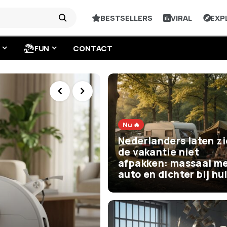
BESTSELLERS
VIRAL
EXP
FUN
CONTACT
Nu 🔥
Nederlanders laten z
de vakantie niet
afpakken: massaal me
auto en dichter bij hu