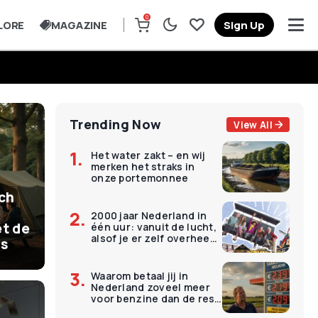
0
LORE
MAGAZINE
Sign Up
Trending Now
View All
Het water zakt – en wij
merken het straks in
onze portemonnee
ich
2000 jaar Nederland in
t de
één uur: vanuit de lucht,
alsof je er zelf overheen
is
vliegt
Waarom betaal jij in
Nederland zoveel meer
voor benzine dan de rest
van Europa?