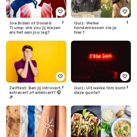
Joe Biden of Donald
Quiz: Welke
Trump: wie zou jij kiezen
hondenrassen zie je
als het aan jou lag?
hier?
Zelftest: Ben jij introvert,
Quiz: Uit welke film komt
extravert of ambivert? 🤫
deze quote?
🎉