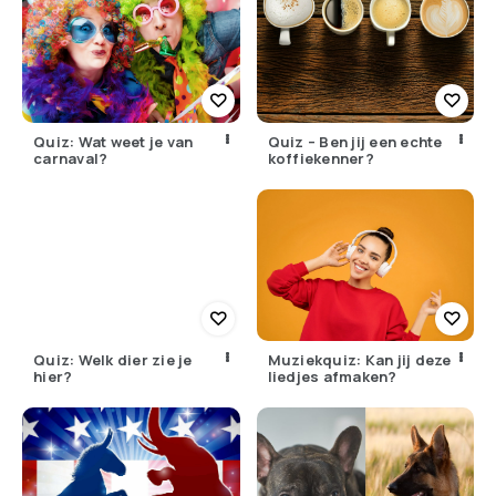
Quiz: Wat weet je van
Quiz – Ben jij een echte
carnaval?
koffiekenner?
Quiz: Welk dier zie je
Muziekquiz: Kan jij deze
hier?
liedjes afmaken?