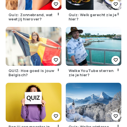
Quiz: Zonnebrand, wat
Quiz: Welk gerecht zie je
weet jij hierover?
hier?
QUIZ: Hoe goed is jouw
Welke YouTube sterren
Belgisch?
zie je hier?
Ben jij een meester in
Quiz: Welke winterse