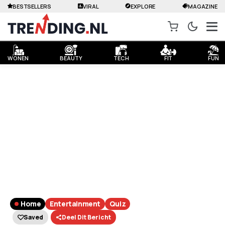
BESTSELLERS
VIRAL
EXPLORE
MAGAZINE
WONEN
BEAUTY
TECH
FIT
FUN
Home
Entertainment
Quiz
Saved
Deel Dit Bericht