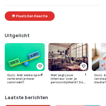
💬 Plaats Een Reactie
Uitgelicht
Quiz: Met welke sport
Wat zegt jouw
Quiz: b
verbrand je meer
interieur over je
verslaa
calorieën?
persoonlijkheid? Doe
media
de quiz!
Laatste berichten