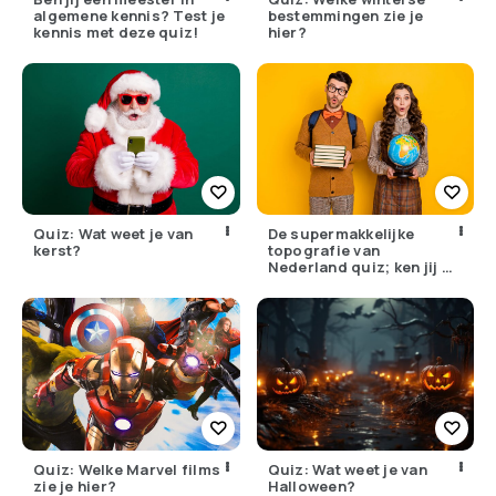
algemene kennis? Test je
bestemmingen zie je
kennis met deze quiz!
hier?
Quiz: Wat weet je van
De supermakkelijke
kerst?
topografie van
Nederland quiz; ken jij de
topo nog?
Quiz: Welke Marvel films
Quiz: Wat weet je van
zie je hier?
Halloween?