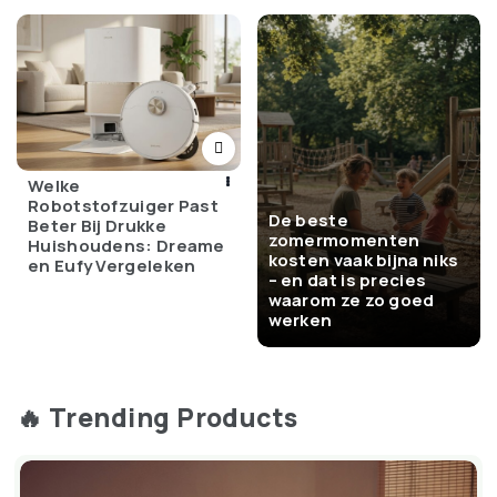
Welke
Robotstofzuiger Past
De beste
Beter Bij Drukke
zomermomenten
Huishoudens: Dreame
kosten vaak bijna niks
en Eufy Vergeleken
– en dat is precies
waarom ze zo goed
werken
🔥 Trending Products