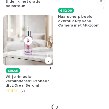
tijdelijk met gratis
polssteun
€
112.00
Haarscherp beeld
overal: eufy S350
Camera met 4K-zoom
€
18.45
Wil je rimpels
verminderen? Probeer
dit L’Oréal Serum!
(7)