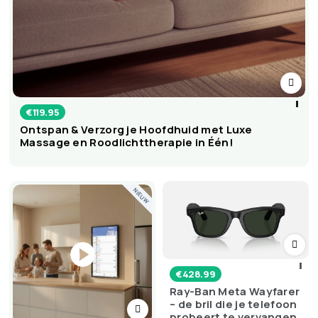
€
119.95
Ontspan & Verzorg je Hoofdhuid met Luxe
Massage en Roodlichttherapie in Één!
NIEUW
€
428.99
Ray-Ban Meta Wayfarer
– de bril die je telefoon
probeert te vervangen