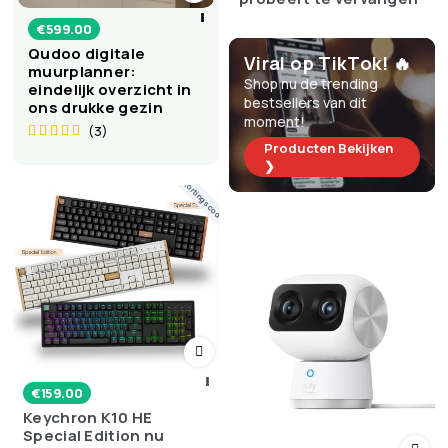
€
599.00
Qudoo digitale
Viral op TikTok! 🔥
muurplanner:
Shop nu de trending
eindelijk overzicht in
bestsellers van dit
ons drukke gezin
moment!
(3)
Producten Bekijken
❯
Kortingscode
€
159.00
Keychron K10 HE
Special Edition nu