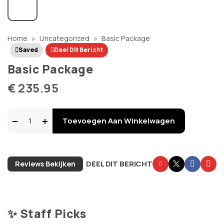
Home
»
Uncategorized
»
Basic Package
Saved
Deel Dit Bericht
Basic Package
€
235.95
Basic
Toevoegen Aan Winkelwagen
Package
DEEL DIT BERICHT
Reviews Bekijken
aantal
✨ Staff Picks