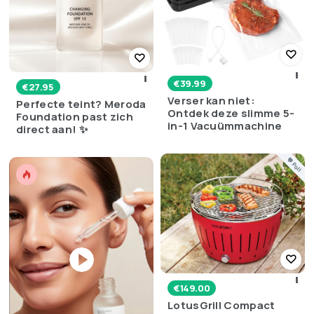
€
39.99
€
27.95
Verser kan niet:
Perfecte teint? Meroda
Ontdek deze slimme 5-
Foundation past zich
in-1 Vacuümmachine
direct aan! ✨
💬 Poll
€
149.00
LotusGrill Compact