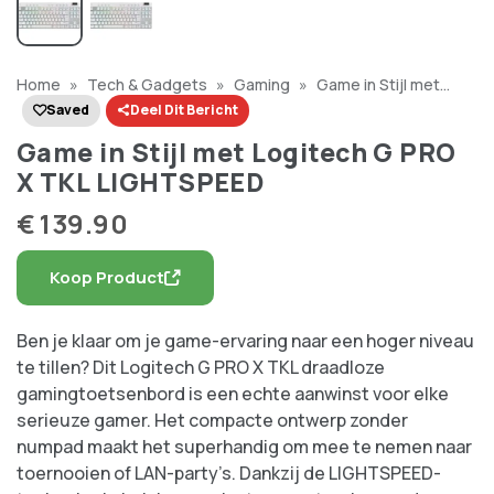
Home
»
Tech & Gadgets
»
Gaming
»
Game in Stijl met
Logitech G PRO X TKL LIGHTSPEED
Saved
Deel Dit Bericht
Game in Stijl met Logitech G PRO
X TKL LIGHTSPEED
€
139.90
Koop Product
Ben je klaar om je game-ervaring naar een hoger niveau
te tillen? Dit Logitech G PRO X TKL draadloze
gamingtoetsenbord is een echte aanwinst voor elke
serieuze gamer. Het compacte ontwerp zonder
numpad maakt het superhandig om mee te nemen naar
toernooien of LAN-party’s. Dankzij de LIGHTSPEED-