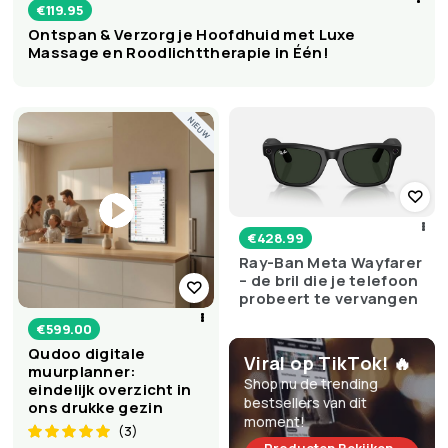
€
119.95
Ontspan & Verzorg je Hoofdhuid met Luxe
Massage en Roodlichttherapie in Één!
NIEUW
€
428.99
Ray-Ban Meta Wayfarer
– de bril die je telefoon
probeert te vervangen
€
599.00
Qudoo digitale
Viral op TikTok! 🔥
muurplanner:
Shop nu de trending
eindelijk overzicht in
bestsellers van dit
ons drukke gezin
moment!
(3)