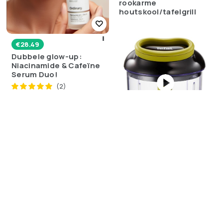
rookarme
houtskool/tafelgrill
€
28.49
Dubbele glow-up:
Niacinamide & Cafeïne
Serum Duo!
(2)
€
43.00
Ultieme Flexibiliteit!
€
17.99
360° Draaibare
🔪 Hack je kooktijd! De
Laptopstandaard
Tefal 5 Second
(5)
Chopper is je nieuwe
keukengeheim
Bestseller
(6)
€
14.00
De ‘Glow-up’ in een