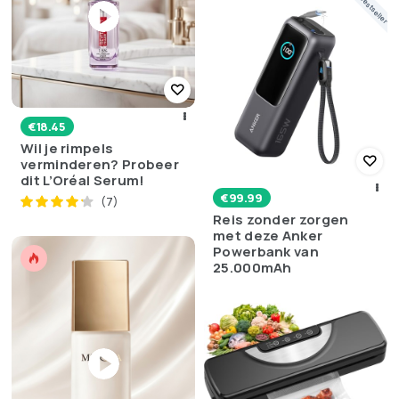
Bestseller
€
18.45
Wil je rimpels
verminderen? Probeer
dit L’Oréal Serum!
€
99.99
(7)
Reis zonder zorgen
met deze Anker
Powerbank van
25.000mAh