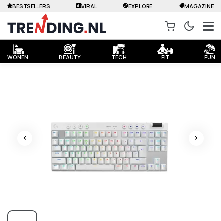
BESTSELLERS
VIRAL
EXPLORE
MAGAZINE
WONEN
BEAUTY
TECH
FIT
FUN