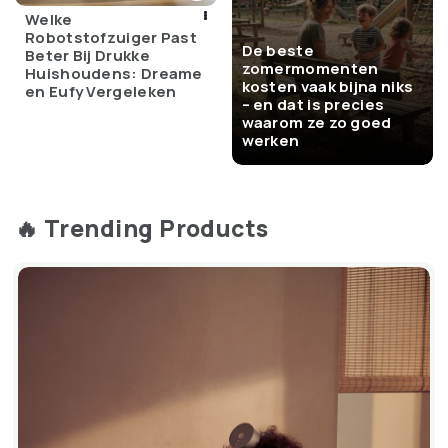
typen
Welke
Robotstofzuiger Past
Verlichting:
Aanpasbare LIGHTSYNC RGB
De beste
Beter Bij Drukke
zomermomenten
Huishoudens: Dreame
kosten vaak bijna niks
en Eufy Vergeleken
– en dat is precies
waarom ze zo goed
werken
🔥 Trending Products