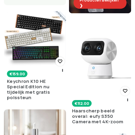
Producten Bekijken
❯
Kortingscode
€
159.00
Keychron K10 HE
Special Edition nu
tijdelijk met gratis
polssteun
€
112.00
Haarscherp beeld
overal: eufy S350
Camera met 4K-zoom