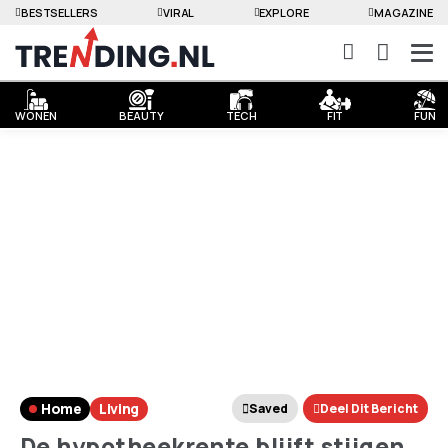
BESTSELLERS
VIRAL
EXPLORE
MAGAZINE
WONEN
BEAUTY
TECH
FIT
FUN
Home
Living
Saved
Deel Dit Bericht
De hypotheekrente blijft stijgen,