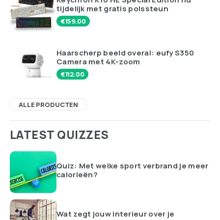
tijdelijk met gratis polssteun
€
159.00
Haarscherp beeld overal: eufy S350
Camera met 4K-zoom
€
112.00
ALLE PRODUCTEN
LATEST QUIZZES
Quiz: Met welke sport verbrand je meer
calorieën?
Wat zegt jouw interieur over je