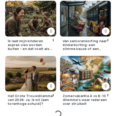
Ik laat mijn kinderen
Van seniorenkorting naar
expres vies worden
kinderkorting: een
buiten – en dat voelt als
slimme keuze of een
verzet
pijnlijke ruil?
Het Grote Trouwdilemma
Zomervakantie A vs B: 10
van 2026: Ja, ik wil (een
dilemma’s waar iedereen
torenhoge schuld)?
over struikelt