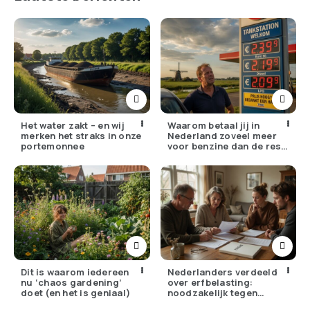
Het water zakt – en wij
Waarom betaal jij in
merken het straks in onze
Nederland zoveel meer
portemonnee
voor benzine dan de rest
van Europa?
Dit is waarom iedereen
Nederlanders verdeeld
nu ‘chaos gardening’
over erfbelasting:
doet (en het is geniaal)
noodzakelijk tegen
ongelijkheid of oneerlijk?