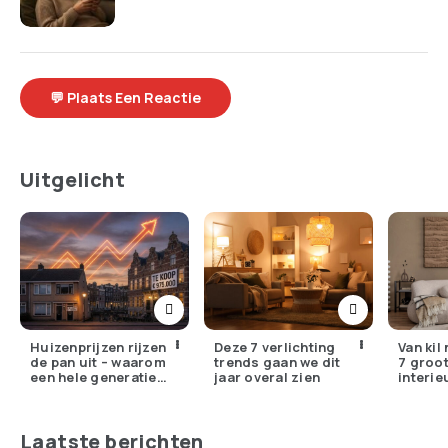
💬 Plaats Een Reactie
Uitgelicht
Huizenprijzen rijzen
Deze 7 verlichting
Van kil
de pan uit – waarom
trends gaan we dit
7 groo
een hele generatie
jaar overal zien
interie
voorgoed buitenspel
in 2026
staat
missen
Laatste berichten