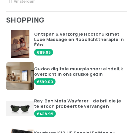
Amsterdam
SHOPPING
Ontspan & Verzorg je Hoofdhuid met
Luxe Massage en Roodlichttherapie in
Één!
€
119.95
Qudoo digitale muurplanner: eindelijk
overzicht in ons drukke gezin
€
599.00
Ray-Ban Meta Wayfarer – de bril die je
telefoon probeert te vervangen
€
428.99
Keychron K10 HE Special Edition nu