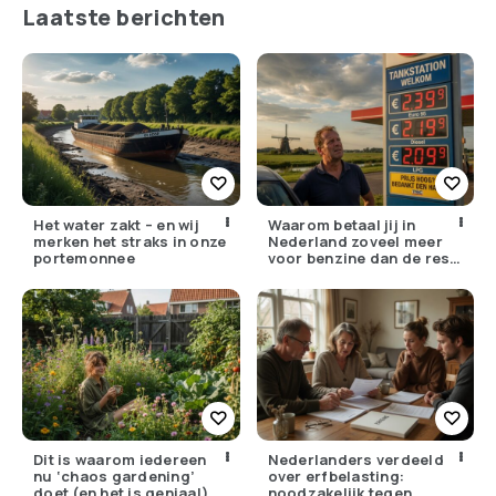
Laatste berichten
Het water zakt – en wij
Waarom betaal jij in
merken het straks in onze
Nederland zoveel meer
portemonnee
voor benzine dan de rest
van Europa?
Dit is waarom iedereen
Nederlanders verdeeld
nu ‘chaos gardening’
over erfbelasting:
doet (en het is geniaal)
noodzakelijk tegen