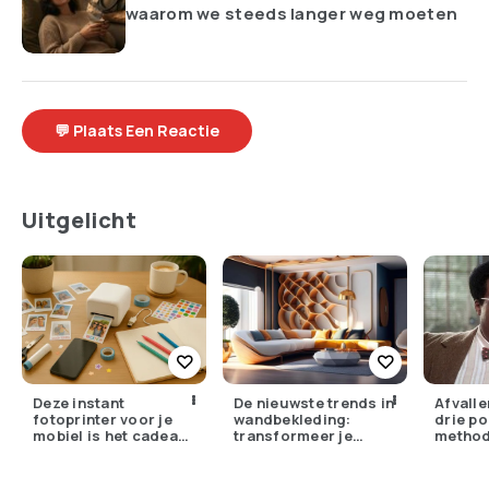
waarom we steeds langer weg moeten
💬 Plaats Een Reactie
Uitgelicht
Deze instant
De nieuwste trends in
Afvalle
fotoprinter voor je
wandbekleding:
drie po
mobiel is het cadeau
transformeer je
metho
dat iedereen stiekem
interieur
wil