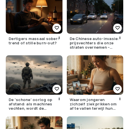
Dertigers massaal sober:
De Chinese auto-invasie:
trend of stille burn-out?
prijsvechters die onze
straten overnemen –
maar hoe goed zijn ze
écht?
De ‘schone’ oorlog op
Waarom jongeren
afstand: als machines
zichzelf ziek prikken om
vechten, wordt de
af te vallen terwijl hun
drempel om te doden
ouders de huisarts
lager
bellen