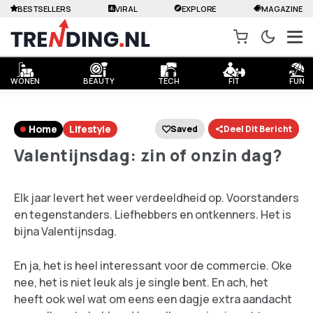
BESTSELLERS
VIRAL
EXPLORE
MAGAZINE
WONEN
BEAUTY
TECH
FIT
FUN
Home
Lifestyle
Saved
Deel Dit Bericht
Valentijnsdag: zin of onzin dag?
Elk jaar levert het weer verdeeldheid op. Voorstanders
en tegenstanders. Liefhebbers en ontkenners. Het is
bijna Valentijnsdag.
En ja, het is heel interessant voor de commercie. Oke
nee, het is niet leuk als je single bent. En ach, het
heeft ook wel wat om eens een dagje extra aandacht