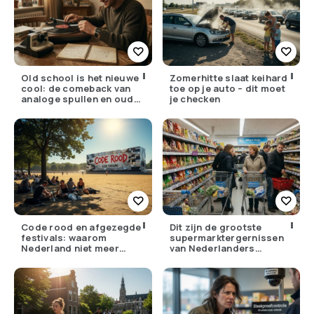
Old school is het nieuwe
Zomerhitte slaat keihard
cool: de comeback van
toe op je auto – dit moet
analoge spullen en oude
je checken
gewoontes
Code rood en afgezegde
Dit zijn de grootste
festivals: waarom
supermarktergernissen
Nederland niet meer
van Nederlanders
tegen zijn eigen weer kan
(herken jij ze?)