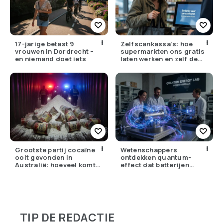
17-jarige betast 9
Zelfscankassa’s: hoe
vrouwen in Dordrecht –
supermarkten ons gratis
en niemand doet iets
laten werken en zelf de
winst opstrijken
Grootste partij cocaïne
Wetenschappers
ooit gevonden in
ontdekken quantum-
Australië: hoeveel komt
effect dat batterijen
er eigenlijk Nederland
overbodig zou kunnen
binnen?
maken
TIP DE REDACTIE