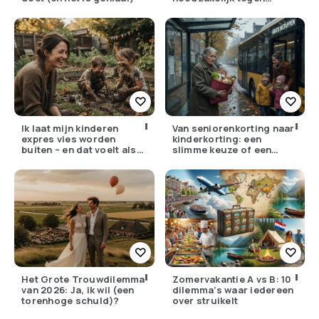
ongelijkheid of oneerlijk?
Ik laat mijn kinderen
Van seniorenkorting naar
expres vies worden
kinderkorting: een
buiten – en dat voelt als
slimme keuze of een
verzet
pijnlijke ruil?
Het Grote Trouwdilemma
Zomervakantie A vs B: 10
van 2026: Ja, ik wil (een
dilemma’s waar iedereen
torenhoge schuld)?
over struikelt