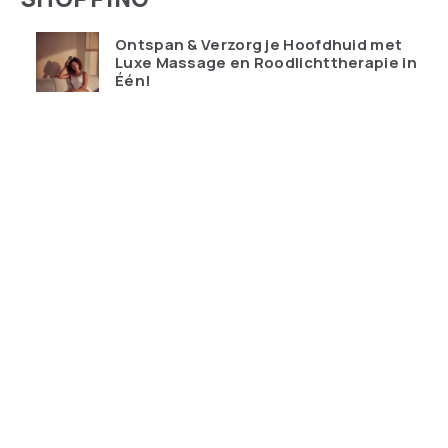
Ontspan & Verzorg je Hoofdhuid met
Luxe Massage en Roodlichttherapie in
Één!
€
119.95
Qudoo digitale muurplanner: eindelijk
overzicht in ons drukke gezin
€
599.00
Ray-Ban Meta Wayfarer – de bril die je
telefoon probeert te vervangen
€
428.99
Keychron K10 HE Special Edition nu
tijdelijk met gratis polssteun
€
159.00