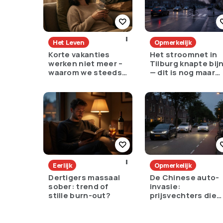
Het Leven
Opmerkelijk
Korte vakanties
Het stroomnet in
werken niet meer –
Tilburg knapte bij
waarom we steeds
— dit is nog maar
langer weg moeten
het begin
Eerlijk
Opmerkelijk
Dertigers massaal
De Chinese auto-
sober: trend of
invasie:
stille burn-out?
prijsvechters die
onze straten
overnemen – maar
hoe goed zijn ze