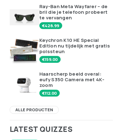
Ray-Ban Meta Wayfarer – de
bril die je telefoon probeert
te vervangen
€
428.99
Keychron K10 HE Special
Edition nu tijdelijk met gratis
polssteun
€
159.00
Haarscherp beeld overal:
eufy S350 Camera met 4K-
zoom
€
112.00
ALLE PRODUCTEN
LATEST QUIZZES