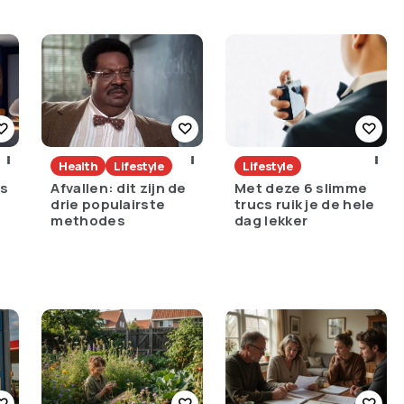
Health
Lifestyle
Lifestyle
ds
Afvallen: dit zijn de
Met deze 6 slimme
drie populairste
trucs ruik je de hele
methodes
dag lekker