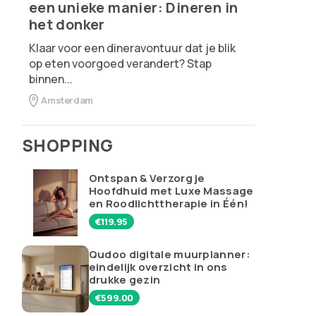
een unieke manier: Dineren in
het donker
Klaar voor een dineravontuur dat je blik
op eten voorgoed verandert? Stap
binnen...
Amsterdam
SHOPPING
Ontspan & Verzorg je
Hoofdhuid met Luxe Massage
en Roodlichttherapie in Één!
€
119.95
Qudoo digitale muurplanner:
eindelijk overzicht in ons
drukke gezin
€
599.00