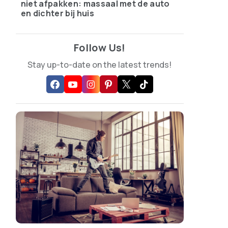
niet afpakken: massaal met de auto
en dichter bij huis
Follow Us!
Stay up-to-date on the latest trends!