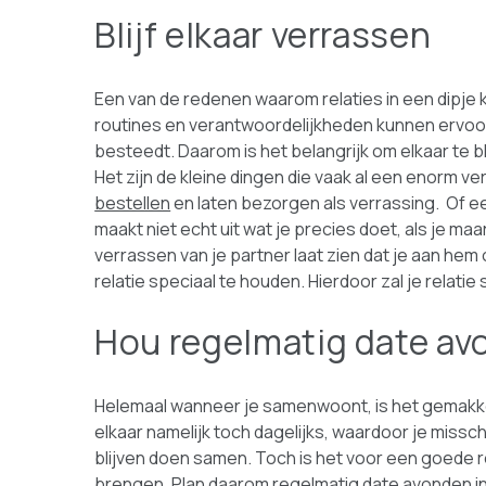
Blijf elkaar verrassen
Een van de redenen waarom relaties in een dipje ku
routines en verantwoordelijkheden kunnen ervoor 
besteedt. Daarom is het belangrijk om elkaar te bli
Het zijn de kleine dingen die vaak al een enorm v
bestellen
en laten bezorgen als verrassing. Of ee
maakt niet echt uit wat je precies doet, als je maa
verrassen van je partner laat zien dat je aan hem
relatie speciaal te houden. Hierdoor zal je relatie
Hou regelmatig date a
Helemaal wanneer je samenwoont, is het gemakkelij
elkaar namelijk toch dagelijks, waardoor je miss
blijven doen samen. Toch is het voor een goede rel
brengen. Plan daarom regelmatig date avonden in, 