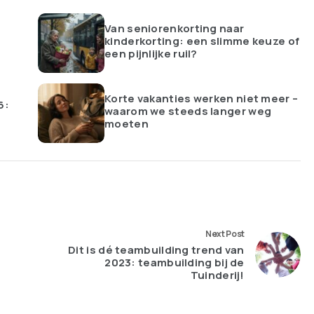
Van seniorenkorting naar
kinderkorting: een slimme keuze of
een pijnlijke ruil?
Korte vakanties werken niet meer –
6:
waarom we steeds langer weg
moeten
Next Post
Dit is dé teambuilding trend van
2023: teambuilding bij de
Tuinderij!