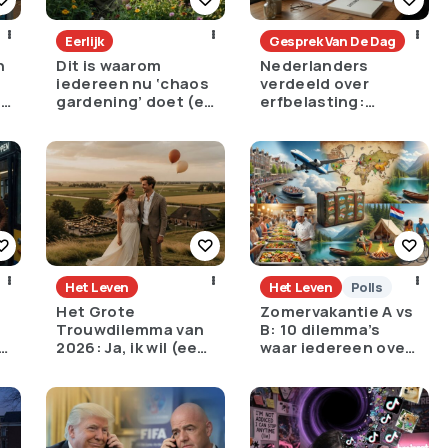
Eerlijk
Gesprek Van De Dag
n
Dit is waarom
Nederlanders
iedereen nu ‘chaos
verdeeld over
e
gardening’ doet (en
erfbelasting:
het is geniaal)
noodzakelijk tegen
ongelijkheid of
oneerlijk?
Het Leven
Het Leven
Polls
Het Grote
Zomervakantie A vs
Trouwdilemma van
B: 10 dilemma’s
:
2026: Ja, ik wil (een
waar iedereen over
torenhoge
struikelt
?
schuld)?