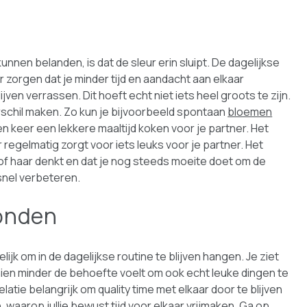
nnen belanden, is dat de sleur erin sluipt. De dagelijkse
zorgen dat je minder tijd en aandacht aan elkaar
jven verrassen. Dit hoeft echt niet iets heel groots te zijn.
erschil maken. Zo kun je bijvoorbeeld spontaan
bloemen
n keer een lekkere maaltijd koken voor je partner. Het
r regelmatig zorgt voor iets leuks voor je partner. Het
 of haar denkt en dat je nog steeds moeite doet om de
 snel verbeteren.
vonden
k om in de dagelijkse routine te blijven hangen. Je ziet
chien minder de behoefte voelt om ook echt leuke dingen te
atie belangrijk om quality time met elkaar door te blijven
waarop jullie bewust tijd voor elkaar vrijmaken. Ga op