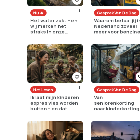
Nu 🔥
Gesprek Van De Dag
Het water zakt – en
Waarom betaal jij i
wij merken het
Nederland zoveel
straks in onze
meer voor benzin
portemonnee
dan de rest van
Europa?
Het Leven
Gesprek Van De Dag
Ik laat mijn kinderen
Van
expres vies worden
seniorenkorting
buiten – en dat
naar kinderkorting
voelt als verzet
een slimme keuze
of een pijnlijke ruil