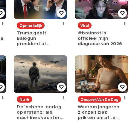
Opmerkelijk
Viral
Trump geeft
#brainrot is
na
Balogun
officieel mijn
presidential
diagnose van 2026
immunity na rode
kaart
Nu 🔥
Gesprek Van De Dag
De ‘schone’ oorlog
Waarom jongeren
op afstand: als
zichzelf ziek
machines vechten,
prikken om af te
wordt de drempel
vallen terwijl hun
om te doden lager
ouders de huisarts
bellen