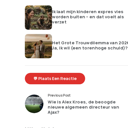
Ik laat mijn kinderen expres vies
worden buiten – en dat voelt als
verzet
Het Grote Trouwdilemma van 202
Ja, ik wil (een torenhoge schuld)?
💬 Plaats Een Reactie
Previous Post
Wie is Alex Kroes, de beoogde
nieuwe algemeen directeur van
Ajax?