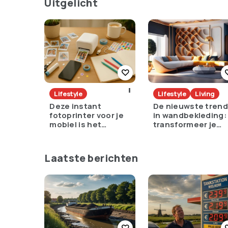
Uitgelicht
Lifestyle
Lifestyle
Living
Deze instant
De nieuwste tren
fotoprinter voor je
in wandbekleding:
mobiel is het
transformeer je
cadeau dat
interieur
iedereen stiekem
wil
Laatste berichten