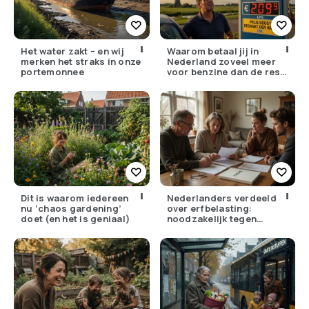
Het water zakt – en wij
Waarom betaal jij in
merken het straks in onze
Nederland zoveel meer
portemonnee
voor benzine dan de rest
van Europa?
Dit is waarom iedereen
Nederlanders verdeeld
nu ‘chaos gardening’
over erfbelasting:
doet (en het is geniaal)
noodzakelijk tegen
ongelijkheid of oneerlijk?