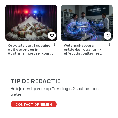
winst opstrijken
Grootste partij cocaïne
Wetenschappers
ooit gevonden in
ontdekken quantum-
Australië: hoeveel komt
effect dat batterijen
er eigenlijk Nederland
overbodig zou kunnen
binnen?
maken
TIP DE REDACTIE
Heb je een tip voor op Trending.nl? Laat het ons
weten!
CONTACT OPNEMEN