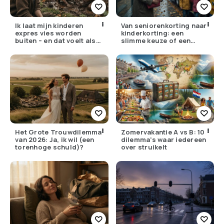
Ik laat mijn kinderen
Van seniorenkorting naar
expres vies worden
kinderkorting: een
buiten – en dat voelt als
slimme keuze of een
verzet
pijnlijke ruil?
Het Grote Trouwdilemma
Zomervakantie A vs B: 10
van 2026: Ja, ik wil (een
dilemma’s waar iedereen
torenhoge schuld)?
over struikelt