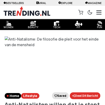
BESTSELLERS
VIRAL
EXPLORE
MAGAZINE
WONEN
BEAUTY
TECH
FIT
FUN
Home
Lifestyle
Saved
Deel Dit Bericht
Anti-Natalisten willen dat je stopt