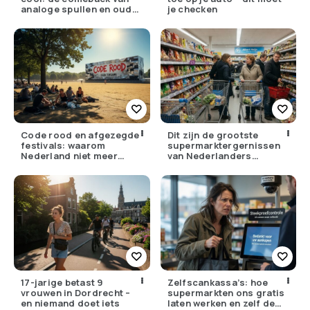
analoge spullen en oude
je checken
gewoontes
Code rood en afgezegde
Dit zijn de grootste
festivals: waarom
supermarktergernissen
Nederland niet meer
van Nederlanders
tegen zijn eigen weer kan
(herken jij ze?)
17-jarige betast 9
Zelfscankassa’s: hoe
vrouwen in Dordrecht –
supermarkten ons gratis
en niemand doet iets
laten werken en zelf de