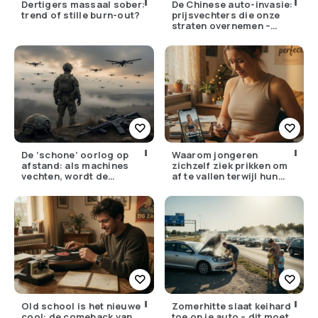
Dertigers massaal sober:
De Chinese auto-invasie:
trend of stille burn-out?
prijsvechters die onze
straten overnemen –
maar hoe goed zijn ze
écht?
De ‘schone’ oorlog op
Waarom jongeren
afstand: als machines
zichzelf ziek prikken om
vechten, wordt de
af te vallen terwijl hun
drempel om te doden
ouders de huisarts
lager
bellen
Old school is het nieuwe
Zomerhitte slaat keihard
cool: de comeback van
toe op je auto – dit moet