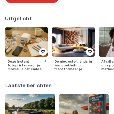
Uitgelicht
Deze instant
De nieuwste trends in
Afvalle
fotoprinter voor je
wandbekleding:
drie po
mobiel is het cadeau
transformeer je
metho
dat iedereen stiekem
interieur
wil
Laatste berichten