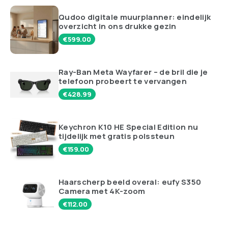
Qudoo digitale muurplanner: eindelijk
overzicht in ons drukke gezin
€
599.00
Ray-Ban Meta Wayfarer – de bril die je
telefoon probeert te vervangen
€
428.99
Keychron K10 HE Special Edition nu
tijdelijk met gratis polssteun
€
159.00
Haarscherp beeld overal: eufy S350
Camera met 4K-zoom
€
112.00